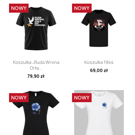
NOWY
NOWY
Szybki podgląd
Szybki podgląd


Koszulka „Ruda Wrona
Koszulka 1944
Orła...
69,00 zł
79,90 zł
NOWY
NOWY