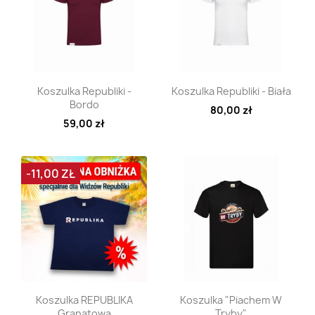
Szybki podgląd
Szybki podgląd


Koszulka Republiki -
Koszulka Republiki - Biała
Bordo
80,00 zł
59,00 zł
-11,00 ZŁ
Szybki podgląd
Szybki podgląd


Koszulka REPUBLIKA
Koszulka "Piachem W
Granatowa
Tryby"