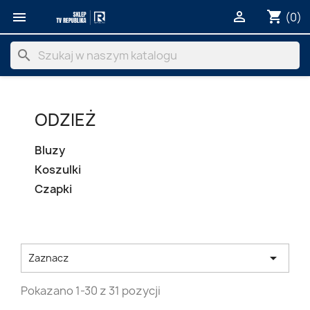
shopping_cart


(0)
search
ODZIEŻ
Bluzy
Koszulki
Czapki

Zaznacz
Pokazano 1-30 z 31 pozycji