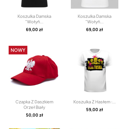
Szybki podgląd
Szybki podgląd


Koszulka Damska
Koszulka Damska
"Wołyń...
"Wołyń...
69,00 zł
69,00 zł
NOWY
Szybki podgląd
Szybki podgląd


Czapka Z Daszkiem
Koszulka Z Hasłem :...
Orzeł Biały
59,00 zł
50,00 zł