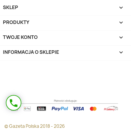
SKLEP

PRODUKTY

TWOJE KONTO

INFORMACJA O SKLEPIE
keyboard_arrow_down
Masz pytanie?
phone
Oddzwonimy!
© Gazeta Polska 2018 - 2026