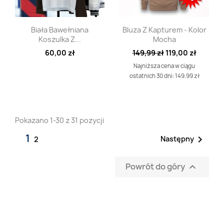
Szybki podgląd
Szybki podgląd


Biała Bawełniana
Bluza Z Kapturem - Kolor
Koszulka Z...
Mocha
60,00 zł
149,99 zł
119,00 zł
Najniższa cena w ciągu
ostatnich 30 dni: 149.99 zł
Pokazano 1-30 z 31 pozycji
1

Następny
2
Powrót do góry
