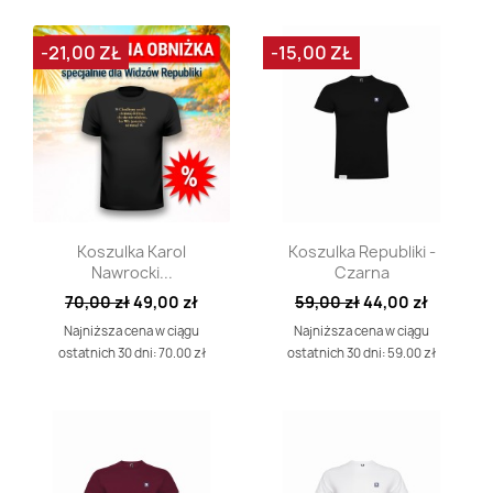
-21,00 ZŁ
-15,00 ZŁ
Szybki podgląd
Szybki podgląd


Koszulka Karol
Koszulka Republiki -
Nawrocki...
Czarna
70,00 zł
49,00 zł
59,00 zł
44,00 zł
Najniższa cena w ciągu
Najniższa cena w ciągu
ostatnich 30 dni: 70.00 zł
ostatnich 30 dni: 59.00 zł