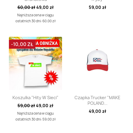
60,00 zł
49,00 zł
59,00 zł
Najniższa cena w ciągu
ostatnich 30 dni: 60.00 zł
-10,00 ZŁ
Szybki podgląd
Szybki podgląd


Koszulka "Hity W Sieci"
Czapka Trucker "MAKE
POLAND...
59,00 zł
49,00 zł
49,00 zł
Najniższa cena w ciągu
ostatnich 30 dni: 59.00 zł