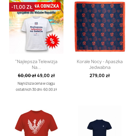
-11,00 ZŁ
Szybki podgląd
Szybki podgląd


"Najlepsza Telewizja
Korale Nocy - Apaszka
Na...
Jedwabna
60,00 zł
49,00 zł
279,00 zł
Najniższa cena w ciągu
ostatnich 30 dni: 60.00 zł