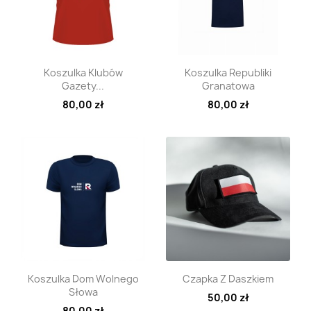
Szybki podgląd
Szybki podgląd


Koszulka Klubów
Koszulka Republiki
Gazety...
Granatowa
80,00 zł
80,00 zł
Szybki podgląd
Szybki podgląd


Koszulka Dom Wolnego
Czapka Z Daszkiem
Słowa
50,00 zł
80,00 zł