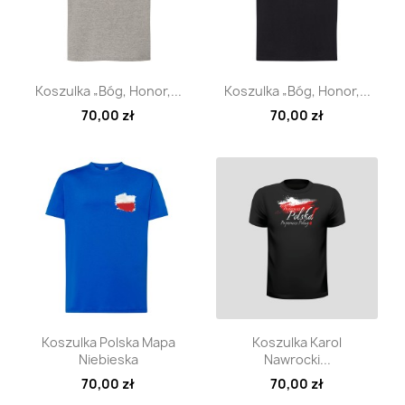
Szybki podgląd
Szybki podgląd


Koszulka „Bóg, Honor,...
Koszulka „Bóg, Honor,...
70,00 zł
70,00 zł
Szybki podgląd
Szybki podgląd


Koszulka Polska Mapa
Koszulka Karol
Niebieska
Nawrocki...
70,00 zł
70,00 zł