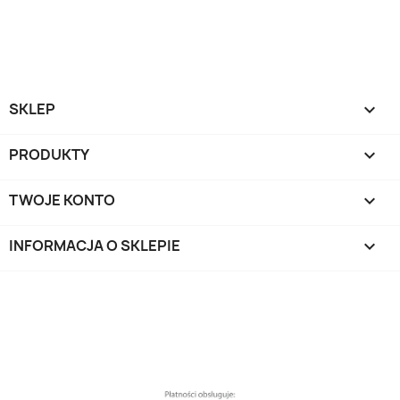
SKLEP

PRODUKTY

TWOJE KONTO

INFORMACJA O SKLEPIE
keyboard_arrow_down