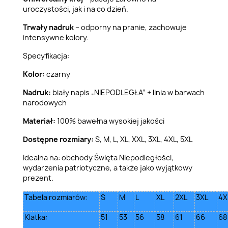
uroczystości, jak i na co dzień.
Trwały nadruk
– odporny na pranie, zachowuje
intensywne kolory.
Specyfikacja:
Kolor:
czarny
Nadruk:
biały napis „NIEPODLEGŁA” + linia w barwach
narodowych
Materiał:
100% bawełna wysokiej jakości
Dostępne rozmiary:
S, M, L, XL, XXL, 3XL, 4XL, 5XL
Idealna na: obchody Święta Niepodległości,
wydarzenia patriotyczne, a także jako wyjątkowy
prezent.
Tabela rozmiarów:
S
M
L
XL
2XL
3XL
4X
Klatka:
51
53
56
58
61
66
68