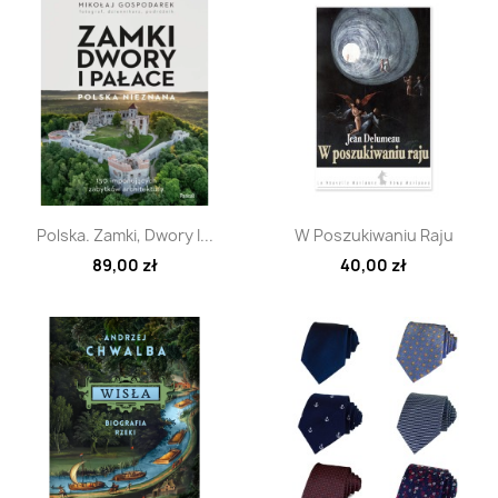
Szybki podgląd
Szybki podgląd


Polska. Zamki, Dwory I...
W Poszukiwaniu Raju
89,00 zł
40,00 zł