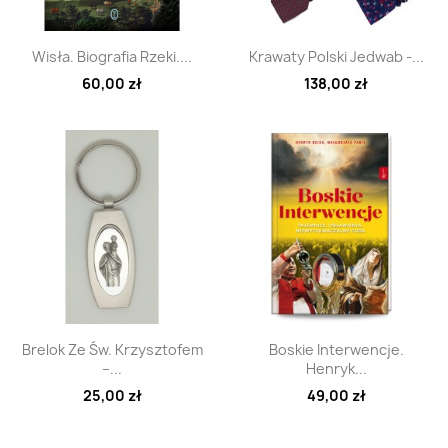
Szybki podgląd
Szybki podgląd


Wisła. Biografia Rzeki....
Krawaty Polski Jedwab -...
60,00 zł
138,00 zł
Szybki podgląd
Szybki podgląd


Brelok Ze Św. Krzysztofem
Boskie Interwencje.
–...
Henryk...
25,00 zł
49,00 zł