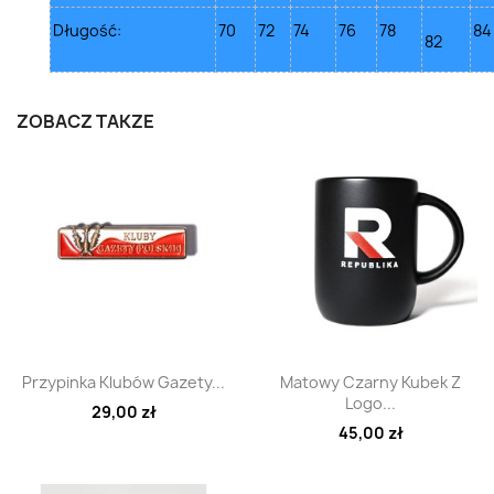
Długość:
70
72
74
76
78
84
82
ZOBACZ TAKŻE
Szybki podgląd
Szybki podgląd


Przypinka Klubów Gazety...
Matowy Czarny Kubek Z
Logo...
29,00 zł
45,00 zł