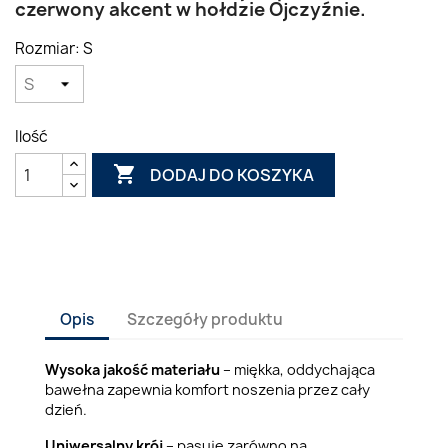
czerwony akcent w hołdzie Ojczyźnie.
Rozmiar: S
Ilość

DODAJ DO KOSZYKA
Opis
Szczegóły produktu
Wysoka jakość materiału
– miękka, oddychająca
bawełna zapewnia komfort noszenia przez cały
dzień.
Uniwersalny krój
– pasuje zarówno na