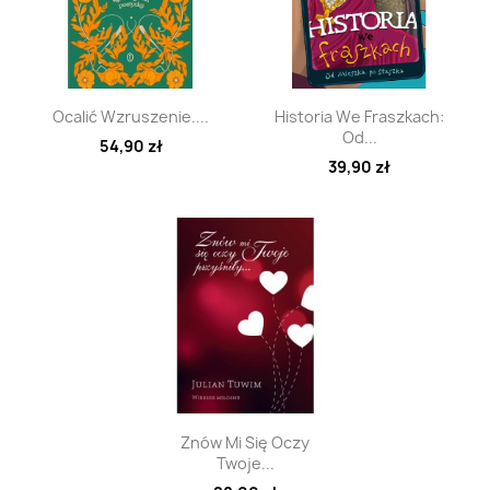
Szybki podgląd
Szybki podgląd


Ocalić Wzruszenie....
Historia We Fraszkach:
Od...
54,90 zł
39,90 zł
Szybki podgląd

Znów Mi Się Oczy
Twoje...