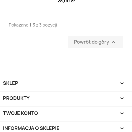
28,00 zł
Pokazano 1-3 z 3 pozycji
Powrót do góry

SKLEP

PRODUKTY

TWOJE KONTO

INFORMACJA O SKLEPIE
keyboard_arrow_down