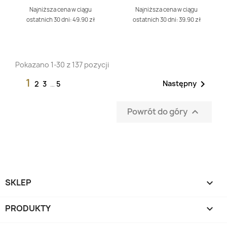
Najniższa cena w ciągu
Najniższa cena w ciągu
ostatnich 30 dni: 49.90 zł
ostatnich 30 dni: 39.90 zł
Pokazano 1-30 z 137 pozycji
1

Następny
2
3
…
5
Powrót do góry

SKLEP

PRODUKTY
