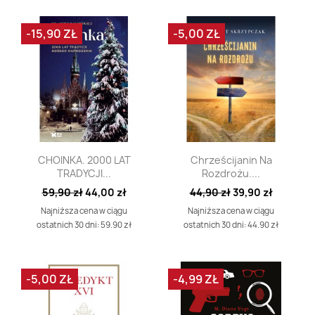
-15,90 ZŁ
-5,00 ZŁ
Szybki podgląd
Szybki podgląd


CHOINKA. 2000 LAT
Chrześcijanin Na
TRADYCJI...
Rozdrożu....
59,90 zł
44,00 zł
44,90 zł
39,90 zł
Najniższa cena w ciągu
Najniższa cena w ciągu
ostatnich 30 dni: 59.90 zł
ostatnich 30 dni: 44.90 zł
-5,00 ZŁ
-4,99 ZŁ