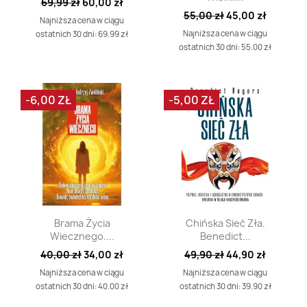
69,99 zł
60,00 zł
55,00 zł
45,00 zł
Najniższa cena w ciągu
Najniższa cena w ciągu
ostatnich 30 dni: 69.99 zł
ostatnich 30 dni: 55.00 zł
-6,00 ZŁ
-5,00 ZŁ
Szybki podgląd
Szybki podgląd


Brama Życia
Chińska Sieć Zła.
Wiecznego....
Benedict...
40,00 zł
34,00 zł
49,90 zł
44,90 zł
Najniższa cena w ciągu
Najniższa cena w ciągu
ostatnich 30 dni: 40.00 zł
ostatnich 30 dni: 39.90 zł