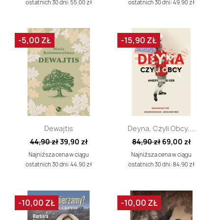
ostatnich 30 dni: 55.00 zł
ostatnich 30 dni: 49.90 zł
-5,00 ZŁ
-15,90 ZŁ
Szybki podgląd
Szybki podgląd


Dewajtis
Deyna, Czyli Obcy....
44,90 zł
39,90 zł
84,90 zł
69,00 zł
Najniższa cena w ciągu
Najniższa cena w ciągu
ostatnich 30 dni: 44.90 zł
ostatnich 30 dni: 84.90 zł
-10,00 ZŁ
-10,00 ZŁ