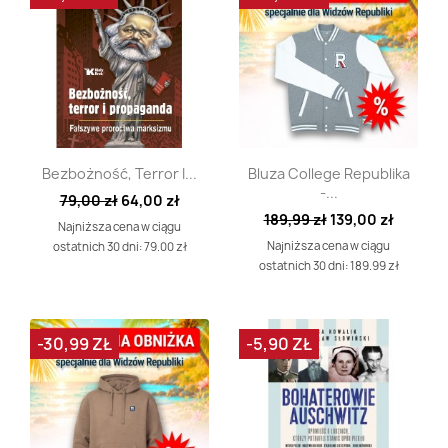
Szybki podgląd
Szybki podgląd


Bezbożność, Terror I...
Bluza College Republika
-...
79,00 zł
64,00 zł
189,99 zł
139,00 zł
Najniższa cena w ciągu
Najniższa cena w ciągu
ostatnich 30 dni: 79.00 zł
ostatnich 30 dni: 189.99 zł
-30,99 ZŁ
-5,90 ZŁ