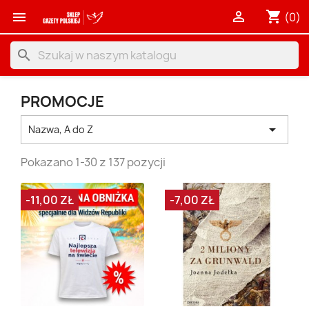
shopping_cart


(0)
search
PROMOCJE

Nazwa, A do Z
Pokazano 1-30 z 137 pozycji
-11,00 ZŁ
-7,00 ZŁ