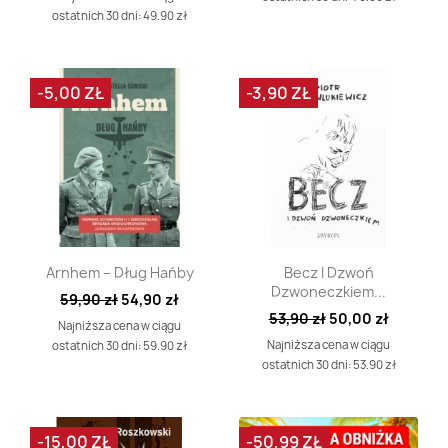
ostatnich 30 dni: 49.90 zł
-5,00 ZŁ
-3,90 ZŁ
Szybki podgląd
Szybki podgląd


Arnhem – Dług Hańby
Becz I Dzwoń
Dzwoneczkiem...
59,90 zł
54,90 zł
53,90 zł
50,00 zł
Najniższa cena w ciągu
Najniższa cena w ciągu
ostatnich 30 dni: 59.90 zł
ostatnich 30 dni: 53.90 zł
-15,00 ZŁ
-50,99 ZŁ