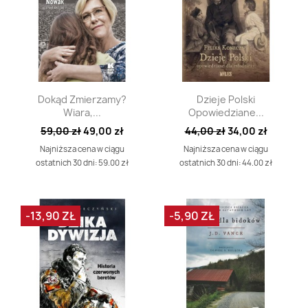
Szybki podgląd
Szybki podgląd


Dokąd Zmierzamy?
Dzieje Polski
Wiara,...
Opowiedziane...
59,00 zł
49,00 zł
44,00 zł
34,00 zł
Najniższa cena w ciągu
Najniższa cena w ciągu
ostatnich 30 dni: 59.00 zł
ostatnich 30 dni: 44.00 zł
-13,90 ZŁ
-5,90 ZŁ