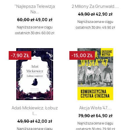
Szybki podgląd
Szybki podgląd


"Najlepsza Telewizja
2 Miliony Za Grunwald....
Na...
49,90 zł
42,90 zł
60,00 zł
49,00 zł
Najniższa cena w ciągu
Najniższa cena w ciągu
ostatnich 30 dni: 49.90 zł
ostatnich 30 dni: 60.00 zł
-7,90 ZŁ
-15,00 ZŁ
Szybki podgląd
Szybki podgląd


Adaś Mickiewicz. Łobuz
Akcja Wisła '47....
I...
79,90 zł
64,90 zł
49,90 zł
42,00 zł
Najniższa cena w ciągu
Najniższa cena w ciągu
ostatnich 30 dni: 79.90 zł