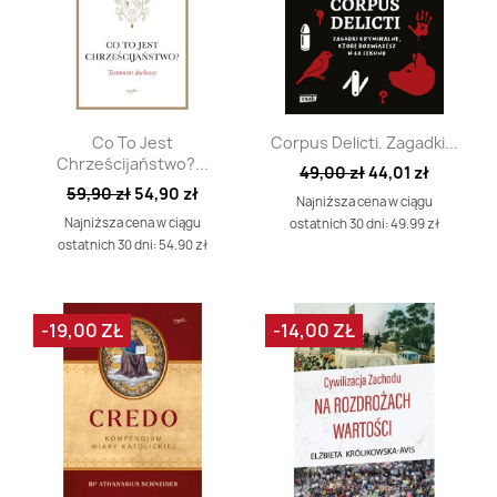
Szybki podgląd
Szybki podgląd


Co To Jest
Corpus Delicti. Zagadki...
Chrześcijaństwo?...
49,00 zł
44,01 zł
59,90 zł
54,90 zł
Najniższa cena w ciągu
Najniższa cena w ciągu
ostatnich 30 dni: 49.99 zł
ostatnich 30 dni: 54.90 zł
-19,00 ZŁ
-14,00 ZŁ