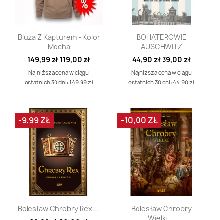
Szybki podgląd
Szybki podgląd


Bluza Z Kapturem - Kolor
BOHATEROWIE
Mocha
AUSCHWITZ
149,99 zł
119,00 zł
44,90 zł
39,00 zł
Najniższa cena w ciągu
Najniższa cena w ciągu
ostatnich 30 dni: 149.99 zł
ostatnich 30 dni: 44.90 zł
-9,99 ZŁ
-10,00 ZŁ
Szybki podgląd
Szybki podgląd


Bolesław Chrobry Rex....
Bolesław Chrobry
Wielki....