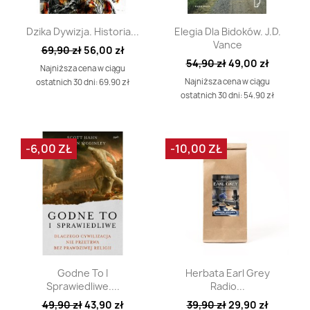
Szybki podgląd
Szybki podgląd


Dzika Dywizja. Historia...
Elegia Dla Bidoków. J.D.
Vance
69,90 zł
56,00 zł
54,90 zł
49,00 zł
Najniższa cena w ciągu
Najniższa cena w ciągu
ostatnich 30 dni: 69.90 zł
ostatnich 30 dni: 54.90 zł
-6,00 ZŁ
-10,00 ZŁ
Szybki podgląd
Szybki podgląd


Godne To I
Herbata Earl Grey
Sprawiedliwe....
Radio...
49,90 zł
43,90 zł
39,90 zł
29,90 zł