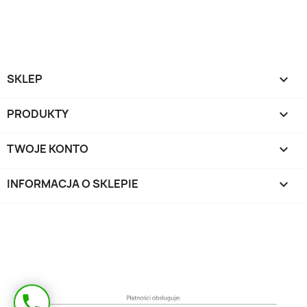
SKLEP

PRODUKTY

TWOJE KONTO

INFORMACJA O SKLEPIE
keyboard_arrow_down
Masz pytanie?
phone