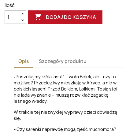
Ilość

DODAJ DO KOSZYKA
Opis
Szczegóły produktu
„Poszukajmy króla lasu!” – woła Bolek, ale… czy to
możliwe? Przecież lwy mieszkają w Afryce, a nie w
polskich lasach! Przed Bolkiem, Lolkiem i Tosią stoi
nie lada wyzwanie – muszą rozwikłać zagadkę
leśnego władcy.
W trakcie tej niezwykłej wyprawy dzieci dowiedzą
się:
- Czy sarenki naprawdę mogą zjeść muchomora?