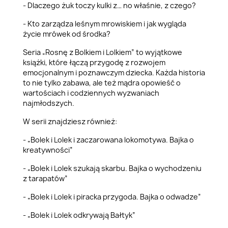
- Dlaczego żuk toczy kulki z… no właśnie, z czego?
- Kto zarządza leśnym mrowiskiem i jak wygląda
życie mrówek od środka?
Seria „Rosnę z Bolkiem i Lolkiem” to wyjątkowe
książki, które łączą przygodę z rozwojem
emocjonalnym i poznawczym dziecka. Każda historia
to nie tylko zabawa, ale też mądra opowieść o
wartościach i codziennych wyzwaniach
najmłodszych.
W serii znajdziesz również:
- „Bolek i Lolek i zaczarowana lokomotywa. Bajka o
kreatywności”
- „Bolek i Lolek szukają skarbu. Bajka o wychodzeniu
z tarapatów”
- „Bolek i Lolek i piracka przygoda. Bajka o odwadze”
- „Bolek i Lolek odkrywają Bałtyk”