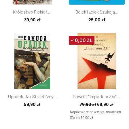
Szybki podgląd
Szybki podgląd


Królestwo Piekieł....
Bolek I Lolek Szukają...
39,90 zł
25,00 zł
-10,00 ZŁ
Szybki podgląd
Szybki podgląd


Upadek. Jak Straciliśmy...
Powrót "Imperium Zła"....
59,90 zł
79,90 zł
69,90 zł
Najniższa cena w ciągu ostatnich
30 dni: 79.90 zł