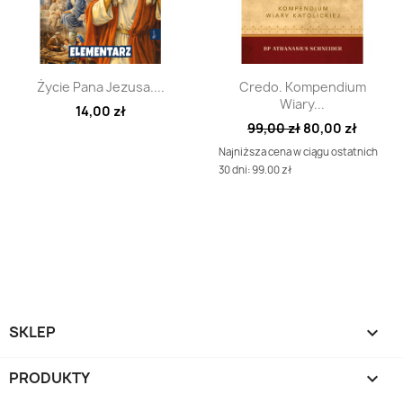
Szybki podgląd
Szybki podgląd


Życie Pana Jezusa....
Credo. Kompendium
Wiary...
14,00 zł
99,00 zł
80,00 zł
Najniższa cena w ciągu ostatnich
30 dni: 99.00 zł
SKLEP

PRODUKTY
