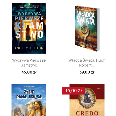
Szybki podgląd
Szybki podgląd


Wygrywa Pierwsze
Władca Świata. Hugh
Kłamstwo.
Robert...
45,00 zł
39,00 zł
-19,00 ZŁ