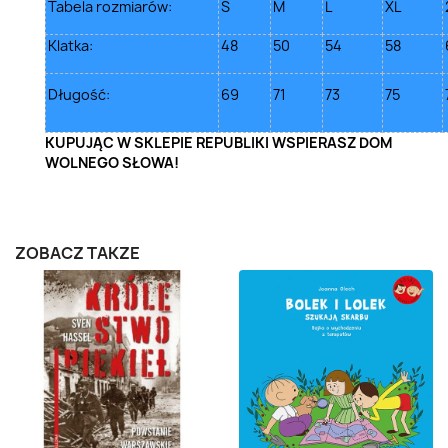
Tabela rozmiarów:
S
M
L
XL
Klatka:
48
50
54
58
Długość:
69
71
73
75
KUPUJĄC W SKLEPIE REPUBLIKI WSPIERASZ DOM
WOLNEGO SŁOWA!
ZOBACZ TAKŻE