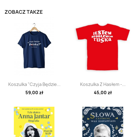
ZOBACZ TAKŻE
Szybki podgląd
Szybki podgląd


Koszulka "Czyja Będzie...
Koszulka Z Hasłem -...
59,00 zł
45,00 zł