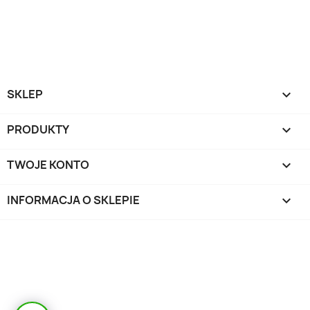
SKLEP

PRODUKTY

TWOJE KONTO

INFORMACJA O SKLEPIE
keyboard_arrow_down