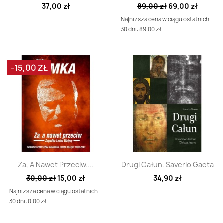
37,00 zł
89,00 zł
69,00 zł
Najniższa cena w ciągu ostatnich
30 dni: 89.00 zł
-15,00 ZŁ
Szybki podgląd
Szybki podgląd


Za, A Nawet Przeciw....
Drugi Całun. Saverio Gaeta
30,00 zł
15,00 zł
34,90 zł
Najniższa cena w ciągu ostatnich
30 dni: 0.00 zł