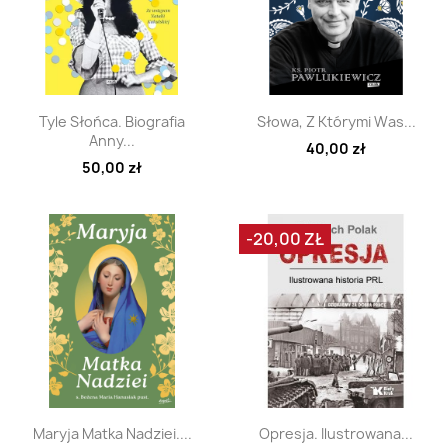
Szybki podgląd
Szybki podgląd


Tyle Słońca. Biografia
Słowa, Z Którymi Was...
Anny...
40,00 zł
50,00 zł
-20,00 ZŁ
Szybki podgląd
Szybki podgląd


Maryja Matka Nadziei....
Opresja. Ilustrowana...