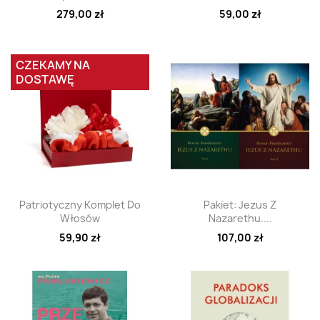
279,00 zł
59,00 zł
CZEKAMY NA
DOSTAWĘ
Szybki podgląd
Szybki podgląd


Patriotyczny Komplet Do
Pakiet: Jezus Z
Włosów
Nazarethu....
59,90 zł
107,00 zł