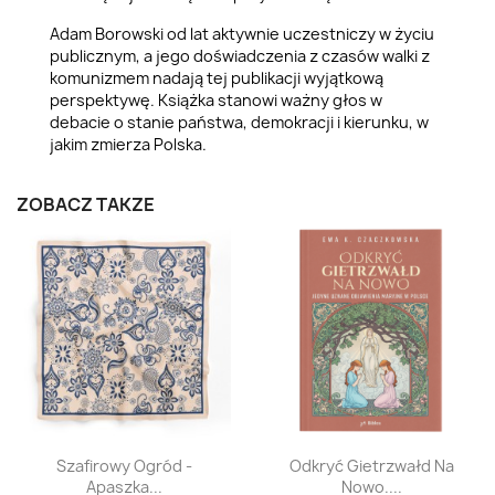
Adam Borowski od lat aktywnie uczestniczy w życiu
publicznym, a jego doświadczenia z czasów walki z
komunizmem nadają tej publikacji wyjątkową
perspektywę. Książka stanowi ważny głos w
debacie o stanie państwa, demokracji i kierunku, w
jakim zmierza Polska.
ZOBACZ TAKŻE
Szybki podgląd
Szybki podgląd


Szafirowy Ogród -
Odkryć Gietrzwałd Na
Apaszka...
Nowo....