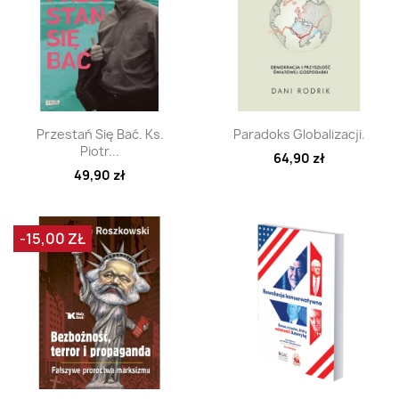
Szybki podgląd
Szybki podgląd


Przestań Się Bać. Ks.
Paradoks Globalizacji.
Piotr...
64,90 zł
49,90 zł
-15,00 ZŁ