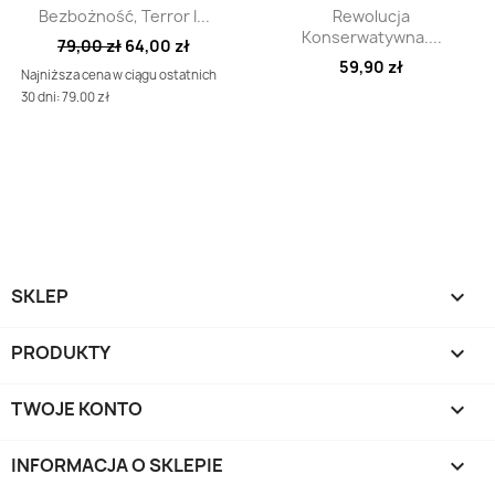
Szybki podgląd
Szybki podgląd


Bezbożność, Terror I...
Rewolucja
Konserwatywna....
79,00 zł
64,00 zł
59,90 zł
Najniższa cena w ciągu ostatnich
30 dni: 79.00 zł
SKLEP

PRODUKTY

TWOJE KONTO

INFORMACJA O SKLEPIE
keyboard_arrow_down