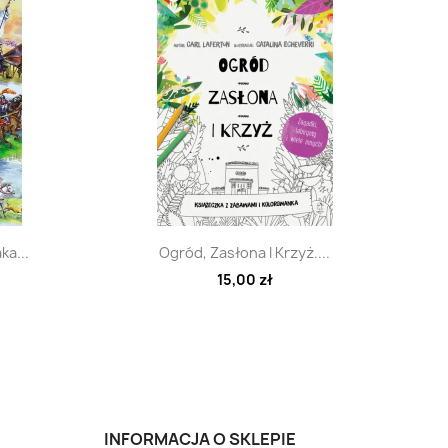
d
Szybki podgląd

ka...
Ogród, Zasłona I Krzyż....
15,00 zł
INFORMACJA O SKLEPIE