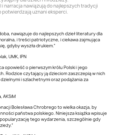
l i narracja nawiązują do najlepszych tradycji
co potwierdzają uznani eksperci.
oba, nawiązuje do najlepszych dzieł literatury dla
 moralna, i treści patriotyczne, i ciekawa zajmująca
się, gdyby wyszła drukiem.”
olak, UMK, IPN
ca opowieść o pierwszym królu Polski i jego
. Rodzice czytający ją dzieciom zaszczepią w nich
 dzielnymi i szlachetnymi oraz podążania za
a, AKSiM
onacji Bolesława Chrobrego to wielka okazja, by
ności państwa polskiego. Niniejsza książka wpisuje
 popularyzację tego wydarzenia, szczególnie gdy
zieży.”