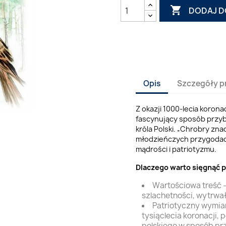

DODAJ D
Opis
Szczegóły p
Z okazji 1000-lecia koron
fascynujący sposób przyb
króla Polski. „Chrobry zna
młodzieńczych przygodach 
mądrości i patriotyzmu.
Dlaczego warto sięgnąć p
Wartościowa treść –
szlachetności, wytrwał
Patriotyczny wymiar
tysiąclecia koronacji,
polskiego w sposób prz