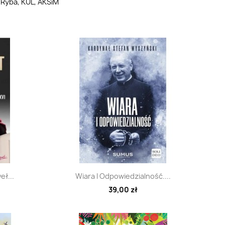
 Ryba, KUL, AKSiM
d
Szybki podgląd

eł...
Wiara I Odpowiedzialność....
39,00 zł