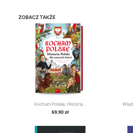
ZOBACZ TAKŻE
Szybki podgląd

Kocham Polskę, Historia...
Władc
69,90 zł