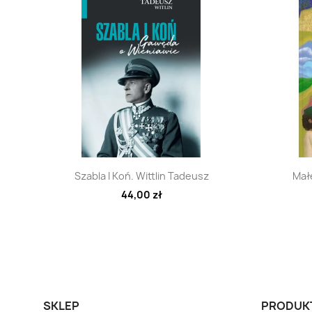
Szybki podgląd

Szabla I Koń. Wittlin Tadeusz
Małe
44,00 zł
SKLEP
PRODUK