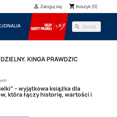
shopping_cart

Koszyk
(0)
Zaloguj się
JONALIA
search
DZIELNY. KINGA PRAWDZIC
zych.
lki” – wyjątkowa książka dla
, która łączy historię, wartości i