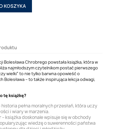
O KOSZYKA
roduktu
acji Bolesława Chrobrego powstała książka, która w
liża najmłodszym czytelnikom postać pierwszego
czy wielki” to nie tylko barwna opowieść o
Bolesława – to także inspirująca lekcja odwagi,
o tę książkę?
 historia pełna moralnych przesłań, która uczy
ości i wiary w marzenia.
 – książka doskonale wpisuje się w obchody
 popularyzując wiedzę o suwerenności państwa
ystępny dla dzieci i młodzieży.