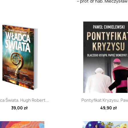
– prof. dr hab. Mieczysław
Szybki podgląd
Szybki podglą


a Świata. Hugh Robert...
Pontyfikat Kryzysu. Paw
39,00 zł
49,90 zł