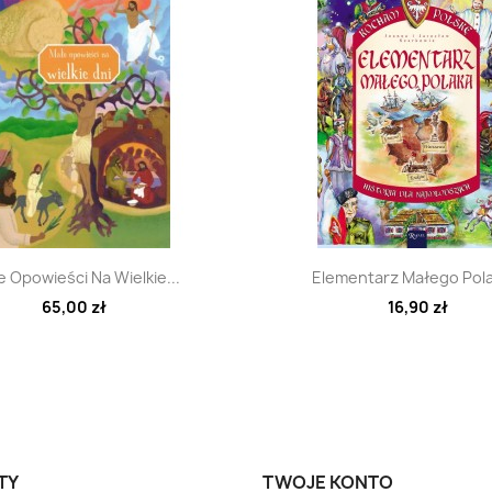
Szybki podgląd
Szybki podglą


 Opowieści Na Wielkie...
Elementarz Małego Pola
65,00 zł
16,90 zł
TY
TWOJE KONTO