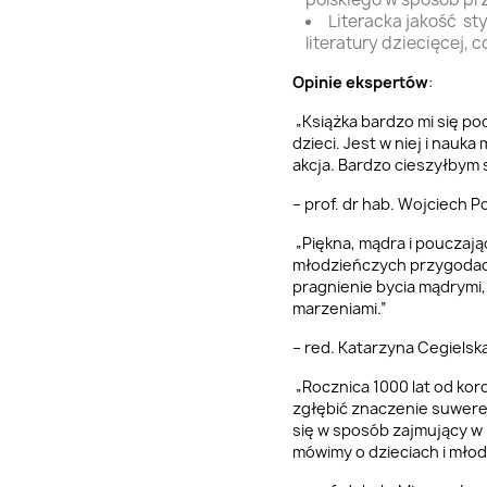
Literacka jakość sty
literatury dziecięcej, 
Opinie ekspertów
:
„Książka bardzo mi się pod
dzieci. Jest w niej i nauka
akcja. Bardzo cieszyłbym 
– prof. dr hab. Wojciech P
„Piękna, mądra i pouczają
młodzieńczych przygodach
pragnienie bycia mądrymi,
marzeniami.”
– red. Katarzyna Cegielsk
„Rocznica 1000 lat od kor
zgłębić znaczenie suweren
się w sposób zajmujący w
mówimy o dzieciach i młod