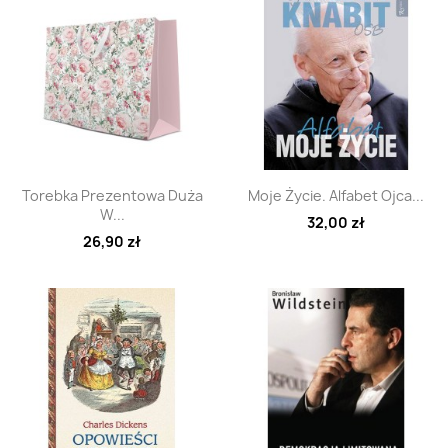
Szybki podgląd
Szybki podgląd


Torebka Prezentowa Duża
Moje Życie. Alfabet Ojca...
W...
32,00 zł
26,90 zł