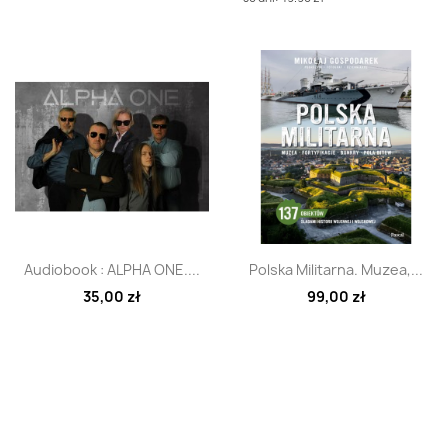
Szybki podgląd
Szybki podgląd


Audiobook : ALPHA ONE....
Polska Militarna. Muzea,...
35,00 zł
99,00 zł