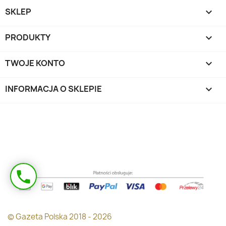
SKLEP

PRODUKTY

TWOJE KONTO

INFORMACJA O SKLEPIE
keyboard_arrow_down
Masz pytanie?
phone
Oddzwonimy!
© Gazeta Polska 2018 - 2026