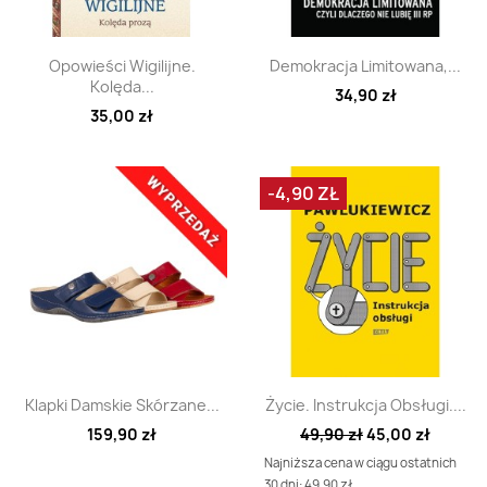
Szybki podgląd
Szybki podgląd


Opowieści Wigilijne.
Demokracja Limitowana,...
Kolęda...
34,90 zł
35,00 zł
-4,90 ZŁ
Szybki podgląd
Szybki podgląd


Klapki Damskie Skórzane...
Życie. Instrukcja Obsługi....
159,90 zł
49,90 zł
45,00 zł
Najniższa cena w ciągu ostatnich
30 dni: 49.90 zł