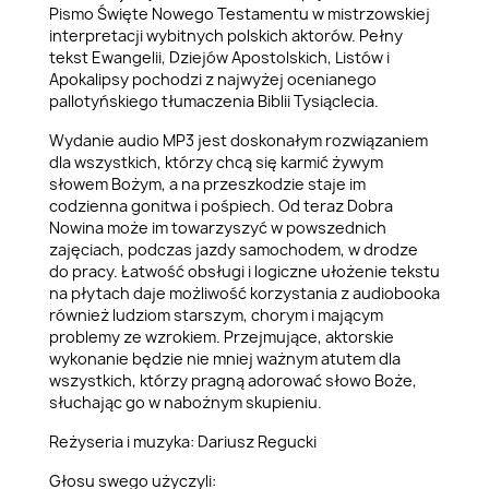
Pismo Święte Nowego Testamentu w mistrzowskiej
interpretacji wybitnych polskich aktorów. Pełny
tekst Ewangelii, Dziejów Apostolskich, Listów i
Apokalipsy pochodzi z najwyżej ocenianego
pallotyńskiego tłumaczenia Biblii Tysiąclecia.
Wydanie audio MP3 jest doskonałym rozwiązaniem
dla wszystkich, którzy chcą się karmić żywym
słowem Bożym, a na przeszkodzie staje im
codzienna gonitwa i pośpiech. Od teraz Dobra
Nowina może im towarzyszyć w powszednich
zajęciach, podczas jazdy samochodem, w drodze
do pracy. Łatwość obsługi i logiczne ułożenie tekstu
na płytach daje możliwość korzystania z audiobooka
również ludziom starszym, chorym i mającym
problemy ze wzrokiem. Przejmujące, aktorskie
wykonanie będzie nie mniej ważnym atutem dla
wszystkich, którzy pragną adorować słowo Boże,
słuchając go w nabożnym skupieniu.
Reżyseria i muzyka: Dariusz Regucki
Głosu swego użyczyli: