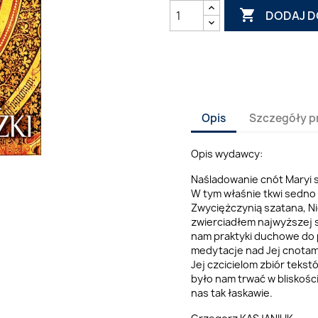

DODAJ D
Opis
Szczegóły p
Opis wydawcy:
Naśladowanie cnót Maryi s
W tym właśnie tkwi sedno
Zwyciężczynią szatana, Ni
zwierciadłem najwyższej s
nam praktyki duchowe do po
medytacje nad Jej cnotam
Jej czcicielom zbiór tekst
było nam trwać w bliskośc
nas tak łaskawie.