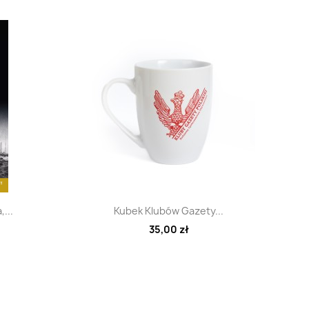
d
Szybki podgląd

...
Kubek Klubów Gazety...
35,00 zł