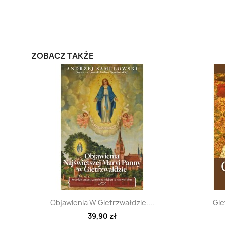
ZOBACZ TAKŻE
Szybki podgląd

Objawienia W Gietrzwałdzie....
Gie
39,90 zł