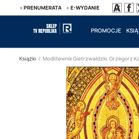
> PRENUMERATA
> E-WYDANIE
PROMOCJE
KSIĄ
Książki
Modlitewnik Gietrzwałdzki. Grzegorz Ka