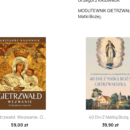
Grzegorz KASJANIUK
MODLITEWNIK GIETRZWAŁDZ
Matki Bożej.
Szybki podgląd
Szybki podglą


trzwałd. Wezwanie. O...
40 Dni Z Matką Bożą..
59,00 zł
39,90 zł