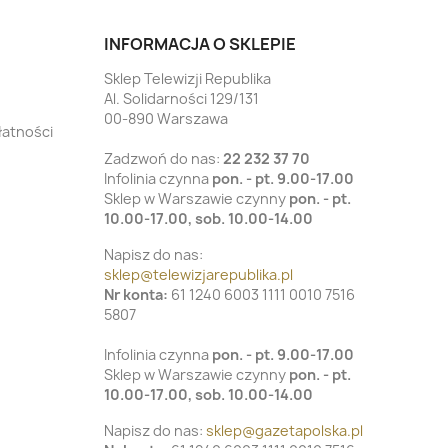
INFORMACJA O SKLEPIE
Sklep Telewizji Republika
Al. Solidarności 129/131
00-890 Warszawa
łatności
Zadzwoń do nas:
22 232 37 70
Infolinia czynna
pon. - pt. 9.00-17.00
Sklep w Warszawie czynny
pon. - pt.
10.00-17.00, sob. 10.00-14.00
Napisz do nas:
sklep@telewizjarepublika.pl
Nr konta:
61 1240 6003 1111 0010 7516
5807
Infolinia czynna
pon. - pt. 9.00-17.00
Sklep w Warszawie czynny
pon. - pt.
10.00-17.00, sob. 10.00-14.00
Napisz do nas:
sklep@gazetapolska.pl