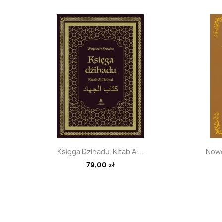
Szybki podgląd

Księga Dżihadu. Kitab Al...
Nowe
79,00 zł