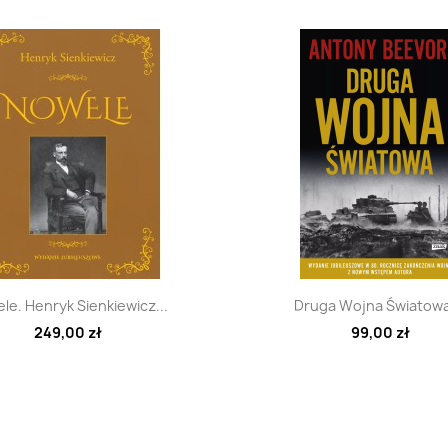
Szybki podgląd
Szybki podglą


le. Henryk Sienkiewicz...
Druga Wojna Światowa,
249,00 zł
99,00 zł