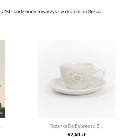
KI - codzienny towarzysz w drodze do Serca
d
Szybki podgląd

.
Filiżanka Do Espresso Z...
62,40 zł