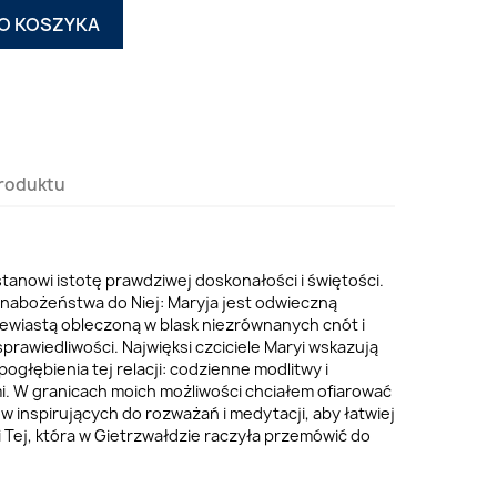
O KOSZYKA
roduktu
tanowi istotę prawdziwej doskonałości i świętości.
 nabożeństwa do Niej: Maryja jest odwieczną
ewiastą obleczoną w blask niezrównanych cnót i
prawiedliwości. Najwięksi czciciele Maryi wskazują
głębienia tej relacji: codzienne modlitwy i
i. W granicach moich możliwości chciałem ofiarować
ów inspirujących do rozważań i medytacji, aby łatwiej
i Tej, która w Gietrzwałdzie raczyła przemówić do