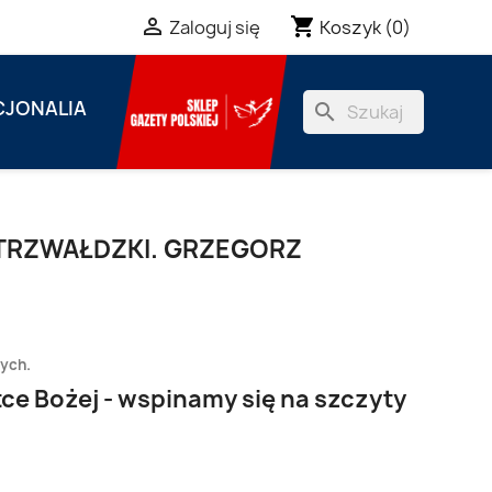
shopping_cart

Koszyk
(0)
Zaloguj się
JONALIA
search
TRZWAŁDZKI. GRZEGORZ
zych.
ce Bożej - wspinamy się na szczyty