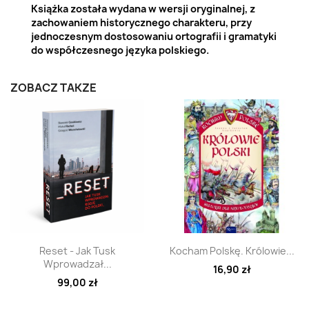
Książka została wydana w wersji oryginalnej, z
zachowaniem historycznego charakteru, przy
jednoczesnym dostosowaniu ortografii i gramatyki
do współczesnego języka polskiego.
ZOBACZ TAKŻE
Szybki podgląd
Szybki podgląd


Reset - Jak Tusk
Kocham Polskę. Królowie...
Wprowadzał...
16,90 zł
99,00 zł