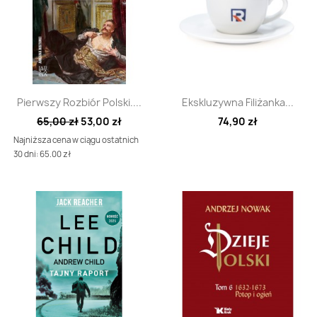
Szybki podgląd
Szybki podgląd


Pierwszy Rozbiór Polski....
Ekskluzywna Filiżanka...
65,00 zł
53,00 zł
74,90 zł
Najniższa cena w ciągu ostatnich
30 dni: 65.00 zł