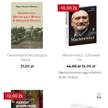
-10,00 ZŁ
Szybki podgląd
Szybki podgląd


Osiemnasta Decydująca
Macierewicz. Człowiek
Bitwa...
Do...
21,00 zł
44,00 zł
34,00 zł
Najniższa cena w ciągu ostatnich
30 dni: 19.90 zł
-12,00 ZŁ