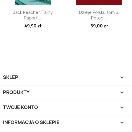
Szybki podgląd
Szybki podgląd


Jack Reacher. Tajny
Dzieje Polski. Tom 6.
Raport....
Potop...
49,90 zł
69,00 zł
SKLEP

PRODUKTY

TWOJE KONTO

INFORMACJA O SKLEPIE
keyboard_arrow_down