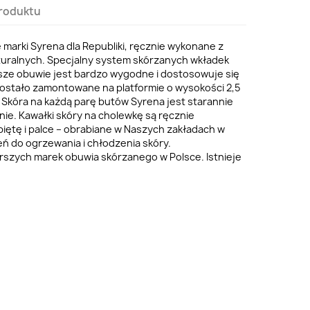
roduktu
marki Syrena dla Republiki, ręcznie wykonane z
aturalnych. Specjalny system skórzanych wkładek
sze obuwie jest bardzo wygodne i dostosowuje się
zostało zamontowane na platformie o wysokości 2,5
 Skóra na każdą parę butów Syrena jest starannie
nie. Kawałki skóry na cholewkę są ręcznie
piętę i palce – obrabiane w Naszych zakładach w
ń do ogrzewania i chłodzenia skóry.
arszych marek obuwia skórzanego w Polsce. Istnieje