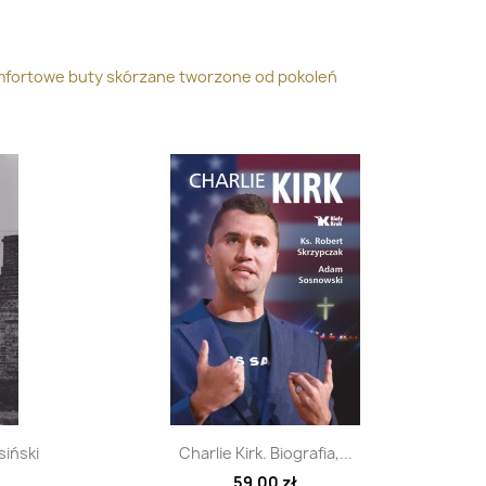
mfortowe buty skórzane tworzone od pokoleń
d
Szybki podgląd

siński
Charlie Kirk. Biografia,...
59,00 zł