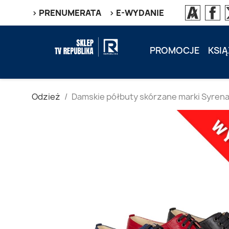
> PRENUMERATA
> E-WYDANIE
PROMOCJE
KSIĄ
Odzież
Damskie półbuty skórzane marki Syrena