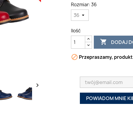
Rozmiar: 36
Ilość

DODAJ D

Przepraszamy, produkt 

POWIADOM MNIE KI