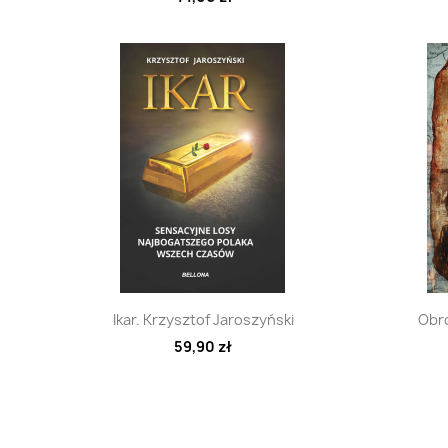
Szybki podgląd

Ikar. Krzysztof Jaroszyński
Obro
59,90 zł