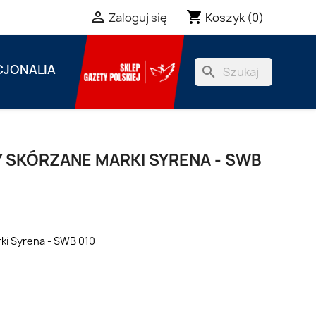
shopping_cart

Koszyk
(0)
Zaloguj się
JONALIA
search
 SKÓRZANE MARKI SYRENA - SWB
ki Syrena - SWB 010