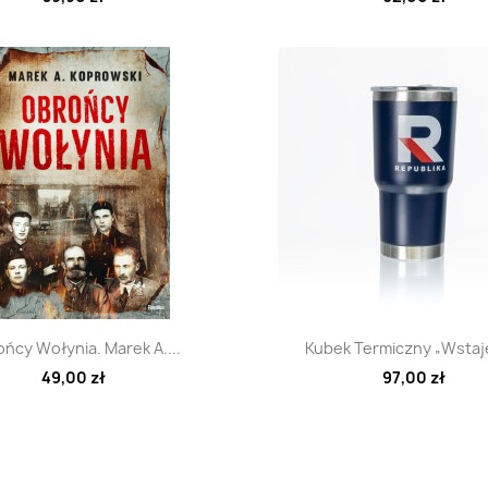
Szybki podgląd
Szybki podglą


ńcy Wołynia. Marek A....
Kubek Termiczny „Wsta
49,00 zł
97,00 zł