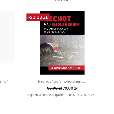
-20,00 ZŁ
d
Szybki podgląd

jemy”
Rechot Nad Smoleńskiem....
99,00 zł
79,00 zł
Najniższa cena w ciągu ostatnich 30 dni: 99.00 zł