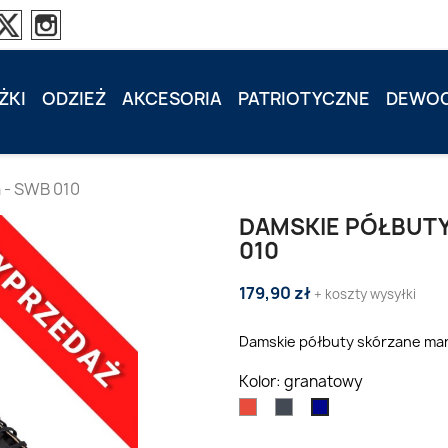
ŻKI
ODZIEŻ
AKCESORIA
PATRIOTYCZNE
DEWOC
 - SWB 010
DAMSKIE PÓŁBUTY
010
179,90 zł
+ koszty wysyłki
Damskie półbuty skórzane mar
Kolor: granatowy
Czerwony
czarny
granatowy