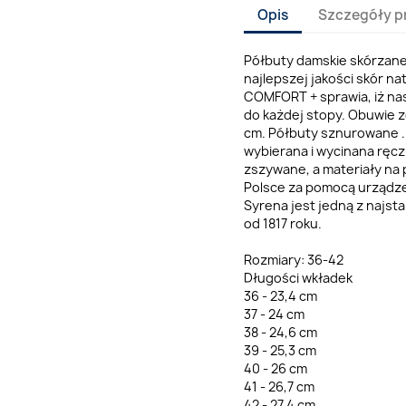
Opis
Szczegóły p
Półbuty damskie skórzane 
najlepszej jakości skór n
COMFORT + sprawia, iż na
do każdej stopy. Obuwie 
cm. Półbuty sznurowane .
wybierana i wycinana ręcz
zszywane, a materiały na 
Polsce za pomocą urządze
Syrena jest jedną z najst
od 1817 roku.
Rozmiary: 36-42
Długości wkładek
36 - 23,4 cm
37 - 24 cm
38 - 24,6 cm
39 - 25,3 cm
40 - 26 cm
41 - 26,7 cm
42 - 27,4 cm