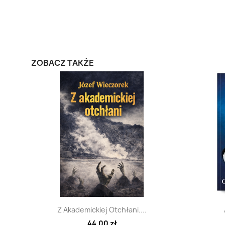
ZOBACZ TAKŻE
Szybki podgląd

Z Akademickiej Otchłani....
44,00 zł