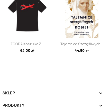
Szybki podgląd
Szybki podgląd


ZGODA Koszulka Z...
Tajemnice Szczęśliwych...
62,00 zł
44,90 zł
SKLEP

PRODUKTY
