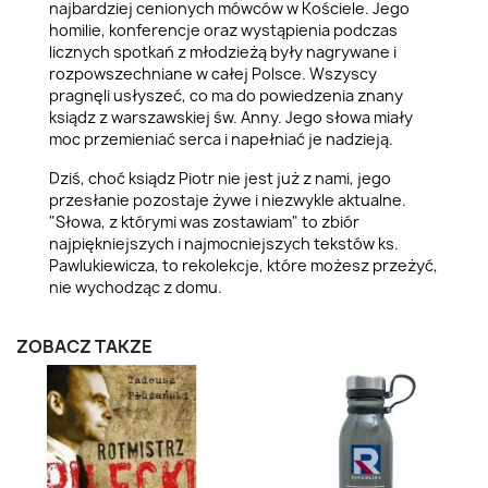
najbardziej cenionych mówców w Kościele. Jego
homilie, konferencje oraz wystąpienia podczas
licznych spotkań z młodzieżą były nagrywane i
rozpowszechniane w całej Polsce. Wszyscy
pragnęli usłyszeć, co ma do powiedzenia znany
ksiądz z warszawskiej św. Anny. Jego słowa miały
moc przemieniać serca i napełniać je nadzieją.
Dziś, choć ksiądz Piotr nie jest już z nami, jego
przesłanie pozostaje żywe i niezwykle aktualne.
"Słowa, z którymi was zostawiam" to zbiór
najpiękniejszych i najmocniejszych tekstów ks.
Pawlukiewicza, to rekolekcje, które możesz przeżyć,
nie wychodząc z domu.
ZOBACZ TAKŻE