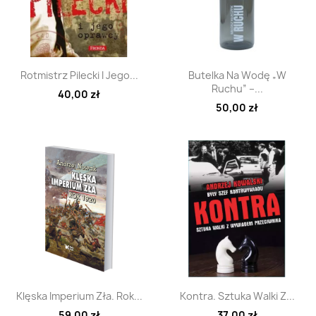
Szybki podgląd
Szybki podgląd


Rotmistrz Pilecki I Jego...
Butelka Na Wodę „W
Ruchu” –...
40,00 zł
50,00 zł
Szybki podgląd
Szybki podgląd


Klęska Imperium Zła. Rok...
Kontra. Sztuka Walki Z...
59,00 zł
37,00 zł