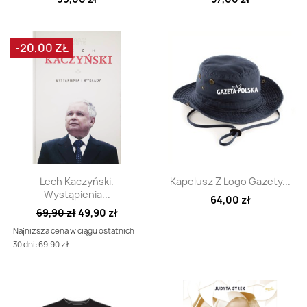
-20,00 ZŁ
Szybki podgląd
Szybki podgląd


Lech Kaczyński.
Kapelusz Z Logo Gazety...
Wystąpienia...
64,00 zł
69,90 zł
49,90 zł
Najniższa cena w ciągu ostatnich
30 dni: 69.90 zł