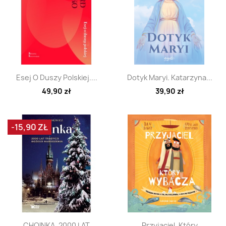
Szybki podgląd
Szybki podgląd


Esej O Duszy Polskiej....
Dotyk Maryi. Katarzyna...
49,90 zł
39,90 zł
-15,90 ZŁ
Szybki podgląd
Szybki podgląd


CHOINKA. 2000 LAT
Przyjaciel, Który