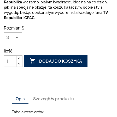
Republika
w czarno-białym kwadracie. Idealna na co dzień,
jak i na specjalne okazje, ta koszulka łączy w sobie styl i
wygodę, będąc doskonałym wyborem dla każdego fana
TV
Republika
i
CPAC
.
Rozmiar: S
Ilość

DODAJ DO KOSZYKA
Opis
Szczegóły produktu
Tabela rozmiarów: