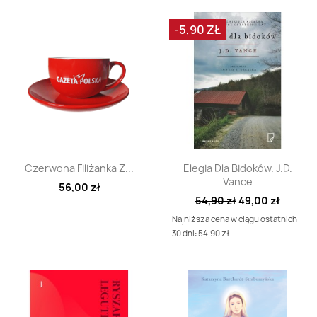
-5,90 ZŁ
Szybki podgląd
Szybki podgląd


Czerwona Filiżanka Z...
Elegia Dla Bidoków. J.D.
Vance
56,00 zł
54,90 zł
49,00 zł
Najniższa cena w ciągu ostatnich
30 dni: 54.90 zł