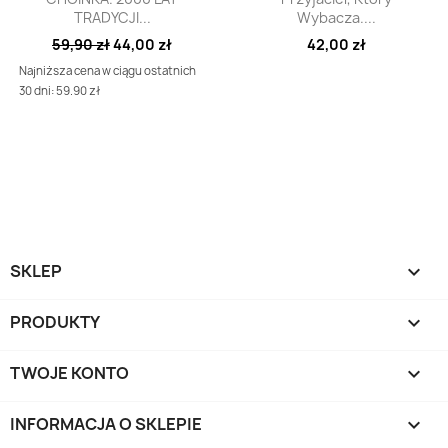
TRADYCJI...
Wybacza....
59,90 zł
44,00 zł
42,00 zł
Najniższa cena w ciągu ostatnich
30 dni: 59.90 zł
SKLEP

PRODUKTY

TWOJE KONTO

INFORMACJA O SKLEPIE
keyboard_arrow_down