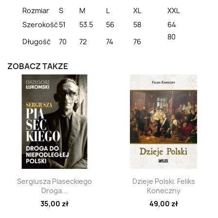
Rozmiar
S
M
L
XL
XXL
Szerokość
51
53.5
56
58
64
80
Długość
70
72
74
76
ZOBACZ TAKŻE
Szybki podgląd
Szybki podgląd


Sergiusza Piaseckiego
Dzieje Polski. Feliks
Droga...
Koneczny
35,00 zł
49,00 zł