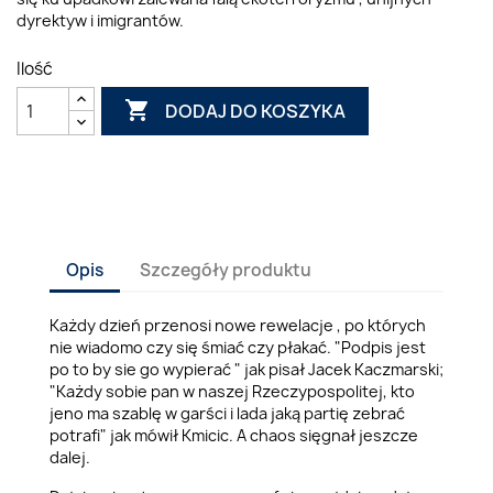
dyrektyw i imigrantów.
Ilość

DODAJ DO KOSZYKA
Opis
Szczegóły produktu
Każdy dzień przenosi nowe rewelacje , po których
nie wiadomo czy się śmiać czy płakać. "Podpis jest
po to by sie go wypierać " jak pisał Jacek Kaczmarski;
"Każdy sobie pan w naszej Rzeczypospolitej, kto
jeno ma szablę w garści i lada jaką partię zebrać
potrafi" jak mówił Kmicic. A chaos sięgnał jeszcze
dalej.