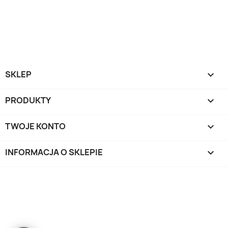
SKLEP

PRODUKTY

TWOJE KONTO

INFORMACJA O SKLEPIE
keyboard_arrow_down