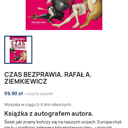
CZAS BEZPRAWIA. RAFAŁ A.
ZIEMKIEWICZ
59,90 zł
+ koszty wysyłki
Wysyłka w ciągu 2-5 dni roboczych.
Książka z autografem autora.
Świat jaki znamy kończy się na naszych oczach. Europa chyli
się ku upadkowi zalewana falą ekoterroryzmu , unijnych