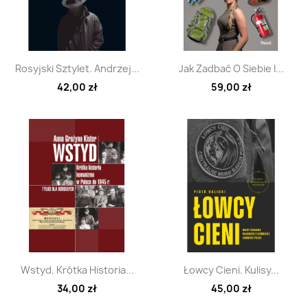
Szybki podgląd
Szybki podgląd


Rosyjski Sztylet. Andrzej...
Jak Zadbać O Siebie I...
42,00 zł
59,00 zł
Szybki podgląd
Szybki podgląd


Wstyd. Krótka Historia...
Łowcy Cieni. Kulisy...
34,00 zł
45,00 zł