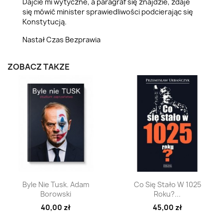
Dajcie mi wytyczne, a paragraf się znajdzie, zdaje
się mówić minister sprawiedliwości podcierając się
Konstytucją.
Nastał Czas Bezprawia
ZOBACZ TAKŻE
Szybki podgląd
Szybki podgląd


Byle Nie Tusk. Adam
Co Się Stało W 1025
Borowski
Roku?...
40,00 zł
45,00 zł