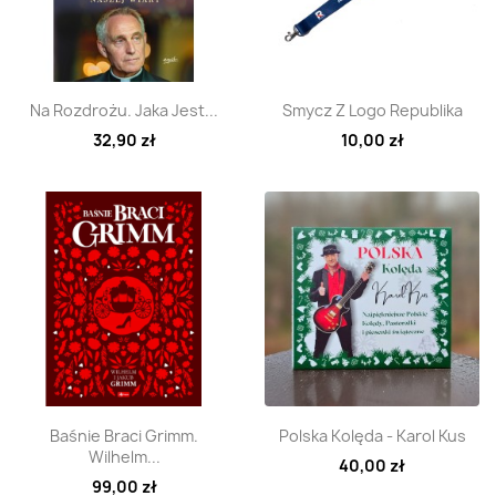
Szybki podgląd
Szybki podgląd


Na Rozdrożu. Jaka Jest...
Smycz Z Logo Republika
32,90 zł
10,00 zł
Szybki podgląd
Szybki podgląd


Baśnie Braci Grimm.
Polska Kolęda - Karol Kus
Wilhelm...
40,00 zł
99,00 zł