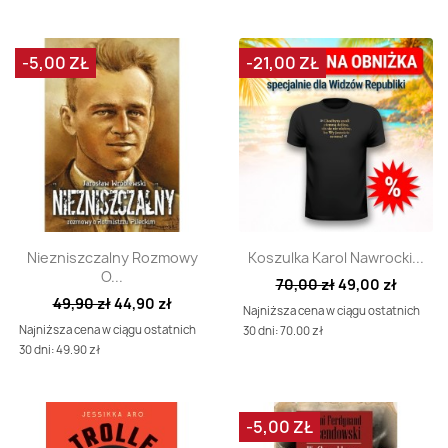
-5,00 ZŁ
-21,00 ZŁ
Szybki podgląd
Szybki podgląd


Niezniszczalny Rozmowy
Koszulka Karol Nawrocki...
O...
70,00 zł
49,00 zł
49,90 zł
44,90 zł
Najniższa cena w ciągu ostatnich
Najniższa cena w ciągu ostatnich
30 dni: 70.00 zł
30 dni: 49.90 zł
-5,00 ZŁ