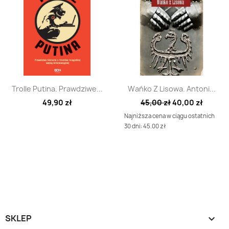
Szybki podgląd
Szybki podgląd


Trolle Putina. Prawdziwe...
Wańko Z Lisowa. Antoni...
49,90 zł
45,00 zł
40,00 zł
Najniższa cena w ciągu ostatnich
30 dni: 45.00 zł
SKLEP
