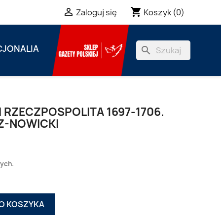
shopping_cart

Koszyk
(0)
Zaloguj się
JONALIA
search
I I RZECZPOSPOLITA 1697-1706.
Z-NOWICKI
zych.
O KOSZYKA