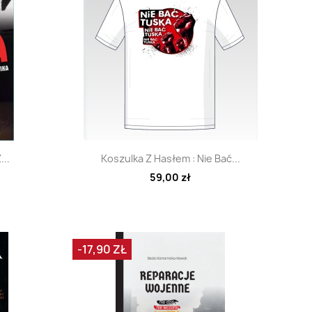
d
Szybki podgląd

...
Koszulka Z Hasłem : Nie Bać...
59,00 zł
-17,90 ZŁ