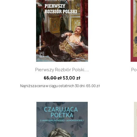
Szybki podgląd

Pierwszy Rozbiór Polski....
Po
65,00 zł
53,00 zł
Najniższa cena w ciągu ostatnich 30 dni: 65.00 zł