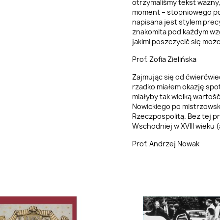
otrzymaliśmy tekst ważny,
moment – stopniowego pod
napisana jest stylem prec
znakomita pod każdym wzg
jakimi poszczycić się może
Prof. Zofia Zielińska
Zajmując się od ćwierćwie
rzadko miałem okazję spot
miałyby tak wielką warto
Nowickiego po mistrzows
Rzeczpospolitą. Bez tej p
Wschodniej w XVIII wieku (
Prof. Andrzej Nowak