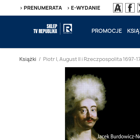
> PRENUMERATA
> E-WYDANIE
PROMOCJE
KSIĄ
Książki
Piotr I, August II i Rzeczpospolita 1697