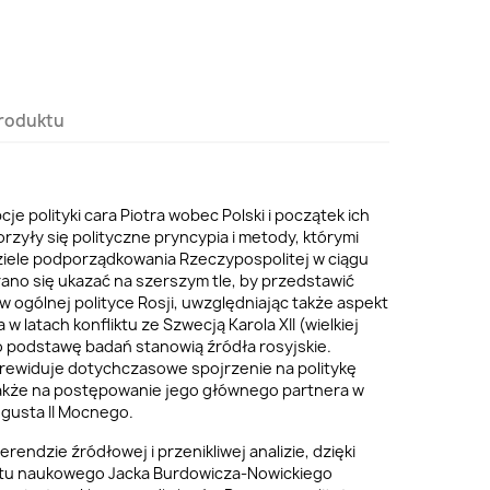
roduktu
e polityki cara Piotra wobec Polski i początek ich
tworzyły się polityczne pryncypia i metody, którymi
dziele podporządkowania Rzeczypospolitej w ciągu
arano się ukazać na szerszym tle, by przedstawić
w ogólnej polityce Rosji, uwzględniając także aspekt
 w latach konfliktu ze Szwecją Karola XII (wielkiej
o podstawę badań stanowią źródła rosyjskie.
 rewiduje dotychczasowe spojrzenie na politykę
a także na postępowanie jego głównego partnera w
ugusta II Mocnego.
erendzie źródłowej i przenikliwej analizie, dzięki
tu naukowego Jacka Burdowicza-Nowickiego