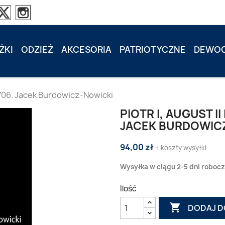
ŻKI
ODZIEŻ
AKCESORIA
PATRIOTYCZNE
DEWOC
-1706. Jacek Burdowicz-Nowicki
PIOTR I, AUGUST I
JACEK BURDOWIC
94,00 zł
+ koszty wysyłki
Wysyłka w ciągu 2-5 dni roboc
Ilość

DODAJ D