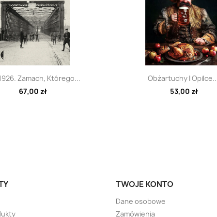
Szybki podgląd
Szybki podglą


1926. Zamach, Którego...
Obżartuchy I Opilce..
67,00 zł
53,00 zł
TY
TWOJE KONTO
Dane osobowe
ukty
Zamówienia