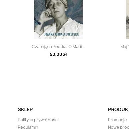
Szybki podgląd

Czarująca Poetka. O Marii...
Maj 
50,00 zł
SKLEP
PRODUK
Polityka prywatności
Promocje
Regulamin
Nowe prod