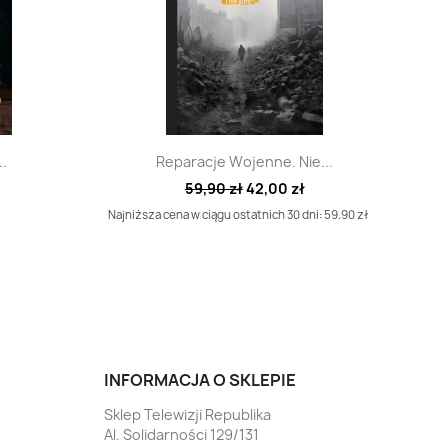
d
Szybki podgląd

..
Reparacje Wojenne. Nie...
59,90 zł
42,00 zł
Najniższa cena w ciągu ostatnich 30 dni: 59.90 zł
INFORMACJA O SKLEPIE
Sklep Telewizji Republika
Al. Solidarności 129/131