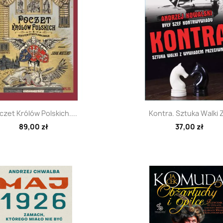
Szybki podgląd
Szybki podglą


czet Królów Polskich....
Kontra. Sztuka Walki Z
89,00 zł
37,00 zł