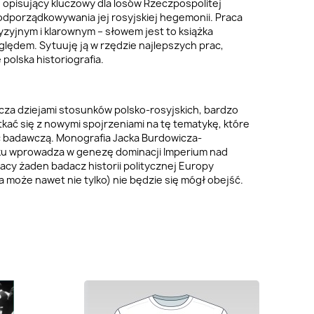
 opisujący kluczowy dla losów Rzeczpospolitej
porządkowywania jej rosyjskiej hegemonii. Praca
yzyjnym i klarownym – słowem jest to książka
lędem. Sytuuję ją w rzędzie najlepszych prac,
 polska historiografia.
cza dziejami stosunków polsko-rosyjskich, bardzo
kać się z nowymi spojrzeniami na tę tematykę, które
ść badawczą. Monografia Jacka Burdowicza-
ku wprowadza w genezę dominacji Imperium nad
racy żaden badacz historii politycznej Europy
a może nawet nie tylko) nie będzie się mógł obejść.