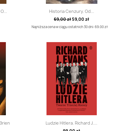
d
Szybki podgląd

O...
Historia Cenzury. Od...
69,00 zł
59,00 zł
Najniższa cena w ciągu ostatnich 30 dni: 69.00 zł
d
Szybki podgląd

'Brien
Ludzie Hitlera. Richard J....
99,00 zł