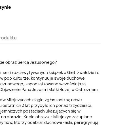
zynie
roduktu
ecie obraz Serca Jezusowego?
r serii rozchwytywanych książek o Gietrzwałdzie i o
w pop kulturze, kontynuuje swoje duchowe
 Jezusowego, zapoczątkowane wcześniejszą
 Objawienie Pana Jezusa i Matki Bożej w Ostrożnem.
ów w Milejczycach ciągle zgłaszane są nowe
u ostatnich 3 lat przybyło ich ponad trzydzieści.
ajemniczych postaciach ukazujących się w
na obrazie. Kopie obrazu z Milejczyc zakupione
zymów, którzy odebrali duchowe łaski, peregrynują