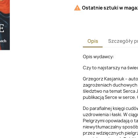

Ostatnie sztuki w maga
Opis
Szczegóły p
Opis wydawcy:
Czy to najstarszy na świ
Grzegorz Kasjaniuk – auto
zagrożeniach duchowych 
śledztwo na temat Serca
publikacją Serce w serce.
Do parafialnej księgi cud
uzdrowienia i łaski. W ciąg
Pielgrzymi opowiadają o t
niewytłumaczalny sposób 
przez wdzięcznych pielgr