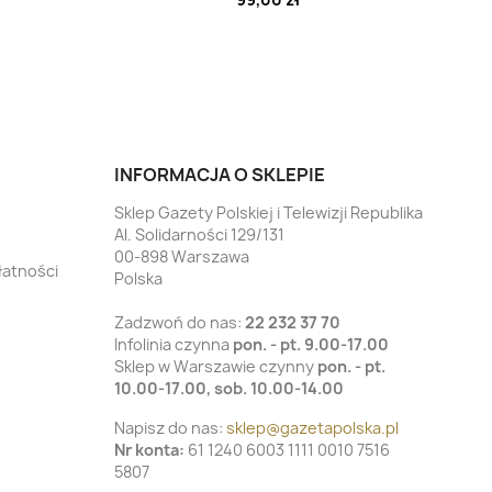
INFORMACJA O SKLEPIE
Sklep Gazety Polskiej i Telewizji Republika
Al. Solidarności 129/131
00-898 Warszawa
łatności
Polska
Zadzwoń do nas:
22 232 37 70
Infolinia czynna
pon. - pt. 9.00-17.00
Sklep w Warszawie czynny
pon. - pt.
10.00-17.00, sob. 10.00-14.00
Napisz do nas:
sklep@gazetapolska.pl
Nr konta:
61 1240 6003 1111 0010 7516
5807