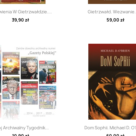
Szybki podgląd
Szybki podglą


ienia W Gietrzwałdzie....
Gietrzwałd. Wezwanie. 
39,90 zł
59,00 zł
Szybki podgląd
Szybki podglą


j Archiwalny Tygodnik...
Dom Sophii. Michael D. O
10,90 zł
60,00 zł