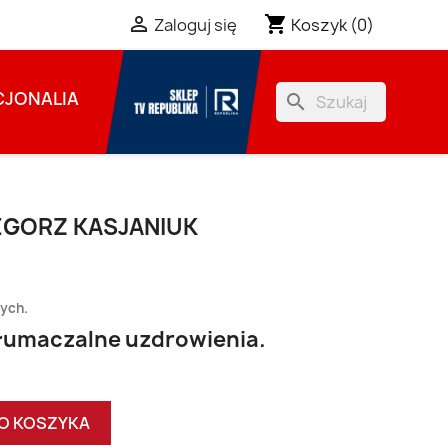
shopping_cart

Koszyk
(0)
Zaloguj się
JONALIA
search
EGORZ KASJANIUK
zych.
tłumaczalne uzdrowienia.
O KOSZYKA