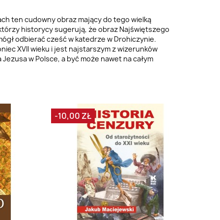
cach ten cudowny obraz mający do tego wielką
którzy historycy sugerują, że obraz Najświętszego
mógł odbierać cześć w katedrze w Drohiczynie.
iec XVII wieku i jest najstarszym z wizerunków
 Jezusa w Polsce, a być może nawet na całym
-10,00 ZŁ