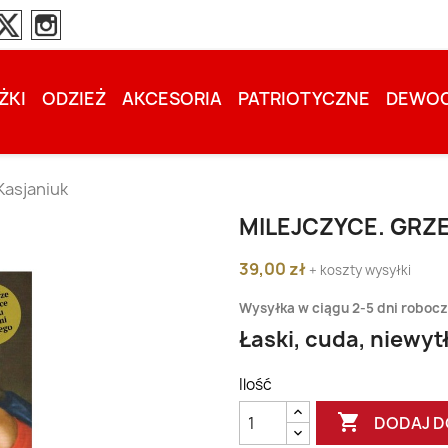
ŻKI
ODZIEŻ
AKCESORIA
PATRIOTYCZNE
DEWOC
Kasjaniuk
MILEJCZYCE. GRZ
39,00 zł
+ koszty wysyłki
Wysyłka w ciągu 2-5 dni roboc
Łaski, cuda, niewy
Ilość

DODAJ D