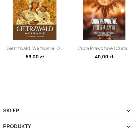
Szybki podgląd
Szybki podgląd


Gietrzwałd. Wezwanie. O...
Cuda Prawdziwe I Cuda...
59,00 zł
40,00 zł
SKLEP

PRODUKTY
