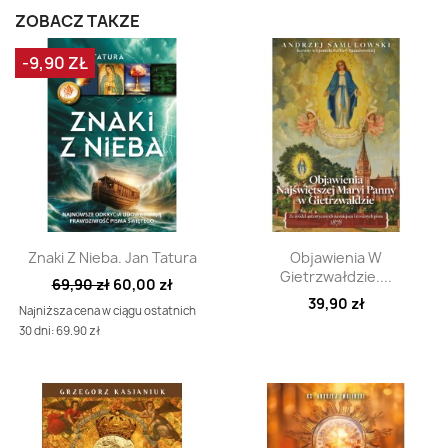
ZOBACZ TAKŻE
-9,90 ZŁ
Szybki podgląd
Szybki podgląd


Znaki Z Nieba. Jan Tatura
Objawienia W
Gietrzwałdzie....
69,90 zł
60,00 zł
39,90 zł
Najniższa cena w ciągu ostatnich
30 dni: 69.90 zł