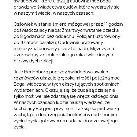
świadectwa, które ukazują cudowną moc Boga –
prawdziwe świadectwa cudów, które wydarzyły się
w naszym świecie, w naszych czasach.
Człowiek w stanie śmierci mózgowej przez 11 godzin
doświadczajacy nieba; Zmartwychwstanie dziecka
po 8 godzinach bez oddechu; Policjant uzdrowiony
po 10 latach paraliżu; Cudownie uratowany
mężczyzna porwany przez tornado; Mężczyzna
uzdrowiony z nieuleczalnego raka i wiele innych
niezwykłych relacji.
Julie Hedenborg poprzez świadectwa swoich
rozmówców ukazuje głęboką miłość i potężną moc
Boga, widoczną w tych ekscytujących spotkaniach i
wydarzeniach. Okazuje się, że cuda są dzisiaj nie
tylko możliwe, ale zdarzają się wręcz każdego dnia.
W naszych czasach ludzie muszą wiedzieć, że
kochający Bóg jest przy nich. Ta książka jest wielką
zachętą do dostrzegania boskości w codziennym
życiu i bycia gotowym na cuda na drodze swojego
życia.