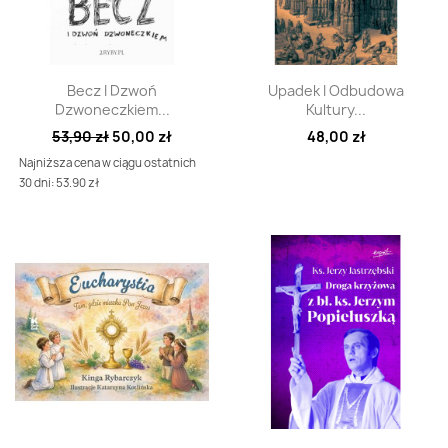
Szybki podgląd
Szybki podgląd


Becz I Dzwoń
Upadek I Odbudowa
Dzwoneczkiem...
Kultury...
53,90 zł
50,00 zł
48,00 zł
Najniższa cena w ciągu ostatnich
30 dni: 53.90 zł