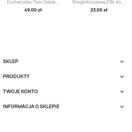
Szybki podgląd
Szybki podgląd


Eucharystia. Tam, Gdzie...
Droga Krzyżowa Z Bł. Ks....
49,00 zł
23,00 zł
SKLEP

PRODUKTY

TWOJE KONTO

INFORMACJA O SKLEPIE
keyboard_arrow_down