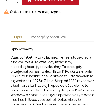

Ostatnie sztuki w magazynie
Opis
Szczegóły produktu
Opis wydawcy:
Czas po 1939 r. - to 70 lat niezmiernie istotnych dla
dziejów Polski. To czas, gdy utraciliśmy
niepodległość i ją odzyskaliśmy. To czas, gdy
przejechał po nas „walec Historii”. Polska z sierpnia
1939 r. to zupełnie inna Polska od tej, która wyłoniła
się w sierpniu 1945 r. Z kolei Sierpień 1980 rozpoczął
długi marsz ku Trzeciej Niepodległości. Ale może
początkiem tej drogi był raczej Sierpień 1944 roku w
Warszawie? Niniejsza książka opowiada o tym czasie
– od II do III Rzeczypospolitej. Dotąd nie było
opracowania, które by prezentowało całościowy