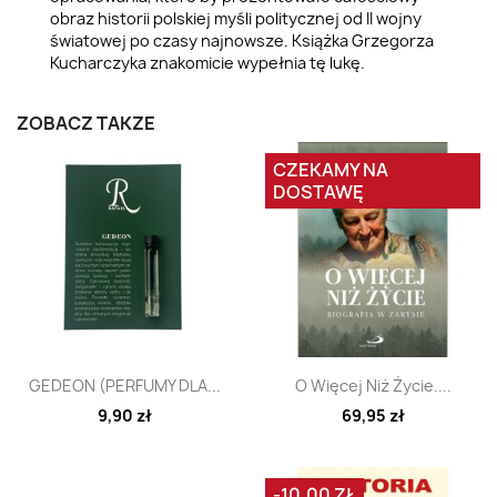
obraz historii polskiej myśli politycznej od II wojny
światowej po czasy najnowsze. Książka Grzegorza
Kucharczyka znakomicie wypełnia tę lukę.
ZOBACZ TAKŻE
CZEKAMY NA
DOSTAWĘ
Szybki podgląd
Szybki podgląd


GEDEON (PERFUMY DLA...
O Więcej Niż Życie....
9,90 zł
69,95 zł
-10,00 ZŁ