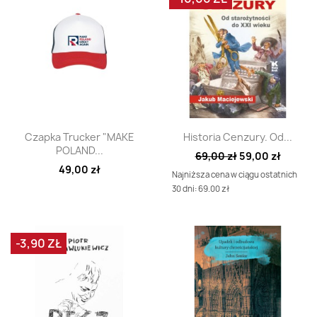
Szybki podgląd
Szybki podgląd


Czapka Trucker "MAKE
Historia Cenzury. Od...
POLAND...
69,00 zł
59,00 zł
49,00 zł
Najniższa cena w ciągu ostatnich
30 dni: 69.00 zł
-3,90 ZŁ