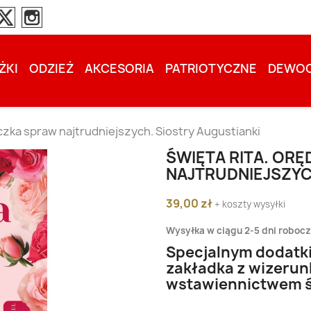
ŻKI
ODZIEŻ
AKCESORIA
PATRIOTYCZNE
DEWOC
czka spraw najtrudniejszych. Siostry Augustianki
ŚWIĘTA RITA. OR
NAJTRUDNIEJSZYC
39,00 zł
+ koszty wysyłki
Wysyłka w ciągu 2-5 dni roboc
Specjalnym dodatki
zakładka z wizerun
wstawiennictwem św