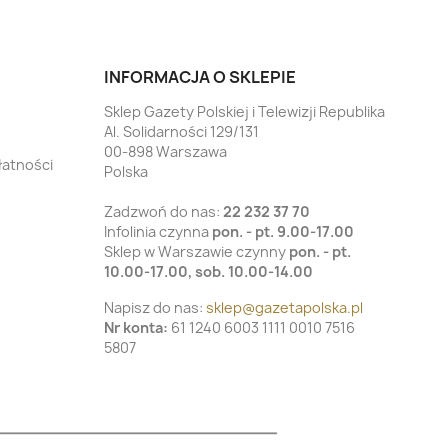
INFORMACJA O SKLEPIE
Sklep Gazety Polskiej i Telewizji Republika
Al. Solidarności 129/131
00-898 Warszawa
łatności
Polska
Zadzwoń do nas:
22 232 37 70
Infolinia czynna
pon. - pt. 9.00-17.00
Sklep w Warszawie czynny
pon. - pt.
10.00-17.00, sob. 10.00-14.00
Napisz do nas:
sklep@gazetapolska.pl
Nr konta:
61 1240 6003 1111 0010 7516
5807