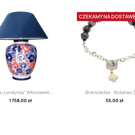
CZEKAMY NA DOSTAW
Szybki podgląd
Szybki podglą


 „Londynka” Włocławek...
Bransoletka - Różaniec Ś
1 758,00 zł
55,00 zł