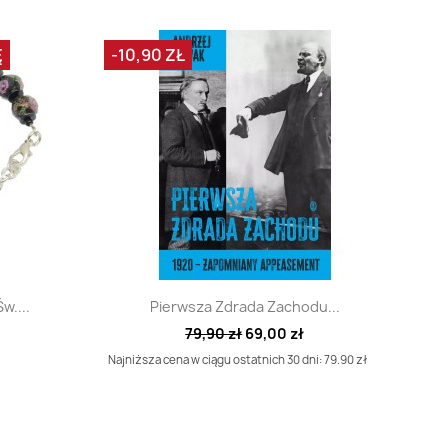
Ę
-10,90 ZŁ
d
Szybki podgląd

w....
Pierwsza Zdrada Zachodu...
79,90 zł
69,00 zł
Najniższa cena w ciągu ostatnich 30 dni: 79.90 zł