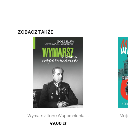
ZOBACZ TAKŻE
Szybki podgląd

Wymarsz I Inne Wspomnienia....
Moj
49,00 zł