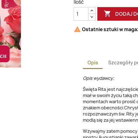
Ilość

DODAJ D

Ostatnie sztuki w maga
Opis
Szczegóły p
Opis wydawcy;
Święta Rita jest najczęśc
miał w swoim życiu taką ch
momentach warto prosić o 
znakiem obecności Chrystu
rozpoznawczym św. Rity je
modlą się za jej wstawien
Wzywajmy zatem pomocy św.
siostry Augustianki zawarł