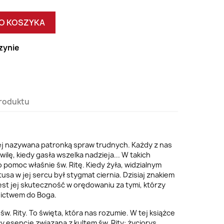
O KOSZYKA
zynie
roduktu
iej nazywana patronką spraw trudnych. Każdy z nas
wilę, kiedy gasła wszelka nadzieja... W takich
pomoc właśnie św. Ritę. Kiedy żyła, widzialnym
sa w jej sercu był stygmat ciernia. Dzisiaj znakiem
st jej skuteczność w orędowaniu za tymi, którzy
nictwem do Boga.
 Rity. To święta, która nas rozumie. W tej książce
y esencję związaną z kultem św. Rity: życiorys,