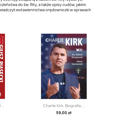
żeństwa do św. Rity, a także opisy cudów, jakimi
doświadczyli wstawiennictwa orędowniczki w sprawach
Ę
d
Szybki podgląd

...
Charlie Kirk. Biografia,...
59,00 zł