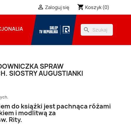
shopping_cart

Koszyk
(0)
Zaloguj się
JONALIA
search
ĘDOWNICZKA SPRAW
H. SIOSTRY AUGUSTIANKI
zych.
em do książki jest pachnąca różami
kiem i modlitwą za
. Rity.