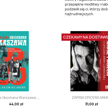
przepiękne modlitwy i nabo
podzielili się ci, którzy 
najtrudniejszych.
CZEKAMY NA DOSTAW
Szybki podgląd
Szybki podglą


a Ukochana Warszawa....
ZAPISKI OFICERA ARMII
44,00 zł
31,00 zł