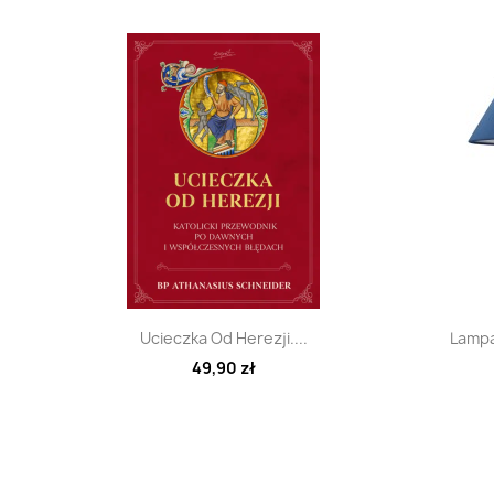
Szybki podgląd

Ucieczka Od Herezji....
Lampa
49,90 zł