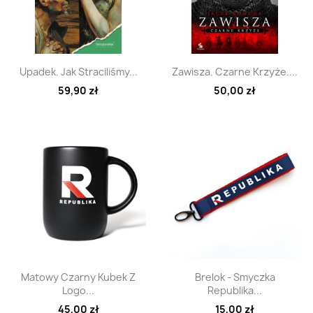
Szybki podgląd
Szybki podgląd


Upadek. Jak Straciliśmy...
Zawisza. Czarne Krzyże....
59,90 zł
50,00 zł
Szybki podgląd
Szybki podgląd


Matowy Czarny Kubek Z
Brelok - Smyczka
Logo...
Republika...
45,00 zł
15,00 zł