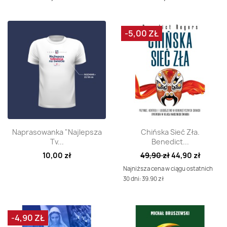
-5,00 ZŁ
Szybki podgląd
Szybki podgląd


Naprasowanka "Najlepsza
Chińska Sieć Zła.
Tv...
Benedict...
10,00 zł
49,90 zł
44,90 zł
Najniższa cena w ciągu ostatnich
30 dni: 39.90 zł
-4,90 ZŁ