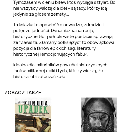
Tymczasem w cieniu bitew ktoś wyciąga sztylet. Bo
nie wszyscy walczą dla idei – są tacy, którzy idą
jedynie za głosem zemsty...
Ta książka to opowieść o odwadze, zdradzie i
potędze jedności. Dynamiczna narracja,
historyczne tło i pełnokrwiste postacie sprawiają,
że "Zawisza. Złamany półksiężyc" to obowiązkowa
pozycja dla fanów epickich sag, literatury
historycznej i emocjonujących fabuł.
Idealna dla: miłośników powieści historycznych,
fanów militarnej epiki i tych, którzy wierzą, że
historia lubi zataczać koło.
ZOBACZ TAKŻE