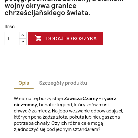
wojny okrywa granice
chrześcijańskiego świata.
Ilość

DODAJ DO KOSZYKA
Opis
Szczegóły produktu
W sercu tej burzy staje
Zawisza Czarny – rycerz
niezłomny
, bohater legend, który znów musi
chwycić za miecz. Na jego wezwanie odpowiadają ci,
których pcha żądza złota, pokuta lub nieugaszona
potrzeba chwały. Czy ich różne cele mogą
zjednoczyć się pod jednym sztandarem?