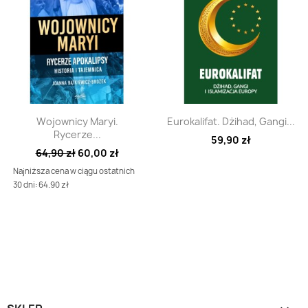
Szybki podgląd
Szybki podgląd


Wojownicy Maryi.
Eurokalifat. Dżihad, Gangi...
Rycerze...
59,90 zł
64,90 zł
60,00 zł
Najniższa cena w ciągu ostatnich
30 dni: 64.90 zł