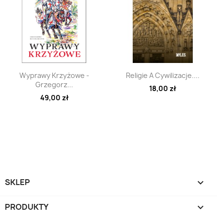
Szybki podgląd
Szybki podgląd


Wyprawy Krzyżowe -
Religie A Cywilizacje....
Grzegorz...
18,00 zł
49,00 zł
SKLEP

PRODUKTY
