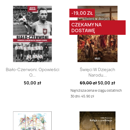
-19,00 ZŁ
CZEKAMY NA
DOSTAWĘ
Szybki podgląd
Szybki podgląd


Biało-Czerwoni. Opowieści
Święci W Dziejach
O...
Narodu...
50,00 zł
69,00 zł
50,00 zł
Najniższa cena w ciągu ostatnich
30 dni: 45.90 zł