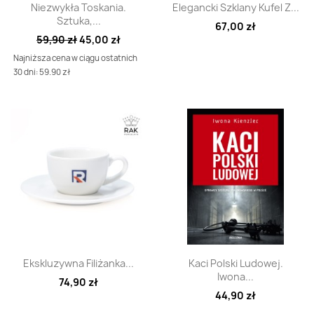
Szybki podgląd
Szybki podgląd


Niezwykła Toskania.
Elegancki Szklany Kufel Z...
Sztuka,...
67,00 zł
59,90 zł
45,00 zł
Najniższa cena w ciągu ostatnich
30 dni: 59.90 zł
Szybki podgląd
Szybki podgląd


Ekskluzywna Filiżanka...
Kaci Polski Ludowej.
Iwona...
74,90 zł
44,90 zł