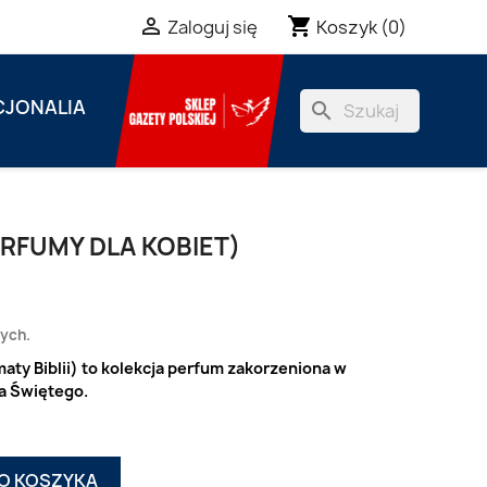
shopping_cart

Koszyk
(0)
Zaloguj się
JONALIA
search
ERFUMY DLA KOBIET)
zych.
aty Biblii) to kolekcja perfum zakorzeniona w
a Świętego.
O KOSZYKA