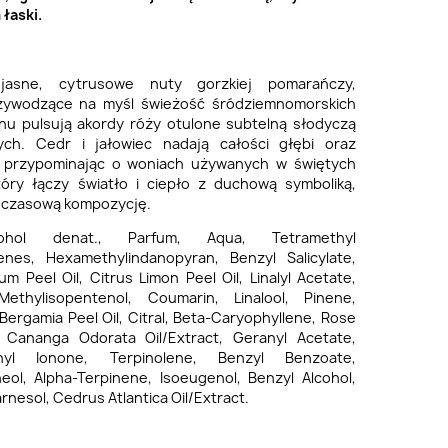
łaski.
jasne, cytrusowe nuty gorzkiej pomarańczy,
rzywodzące na myśl świeżość śródziemnomorskich
u pulsują akordy róży otulone subtelną słodyczą
nych. Cedr i jałowiec nadają całości głębi oraz
, przypominając o woniach używanych w świętych
tóry łączy światło i ciepło z duchową symboliką,
dczasową kompozycję.
lcohol denat., Parfum, Aqua, Tetramethyl
enes, Hexamethylindanopyran, Benzyl Salicylate,
m Peel Oil, Citrus Limon Peel Oil, Linalyl Acetate,
Methylisopentenol, Coumarin, Linalool, Pinene,
 Bergamia Peel Oil, Citral, Beta-Caryophyllene, Rose
 Cananga Odorata Oil/Extract, Geranyl Acetate,
thyl Ionone, Terpinolene, Benzyl Benzoate,
neol, Alpha-Terpinene, Isoeugenol, Benzyl Alcohol,
arnesol, Cedrus Atlantica Oil/Extract.