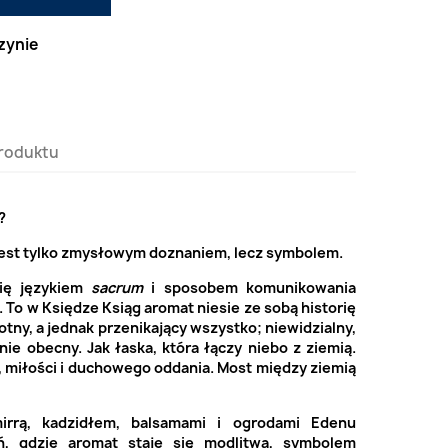
zynie
roduktu
?
jest tylko zmysłowym doznaniem, lecz symbolem.
się językiem
sacrum
i sposobem komunikowania
 To w Księdze Ksiąg aromat niesie ze sobą historię
otny, a jednak przenikający wszystko; niewidzialny,
ie obecny. Jak łaska, która łączy niebo z ziemią.
, miłości i duchowego oddania. Most między ziemią
irrą, kadzidłem, balsamami i ogrodami Edenu
ń, gdzie aromat staje się modlitwą, symbolem