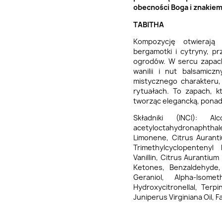
obecności Boga i znakiem 
TABITHA
Kompozycję otwierają 
bergamotki i cytryny, p
ogrodów. W sercu zapach
wanilii i nut balsamicz
mistycznego charakteru
rytuałach. To zapach, k
tworząc elegancką, pona
Składniki (INCI): A
acetyloctahydronaphthal
Limonene, Citrus Aurantiu
Trimethylcyclopentenyl 
Vanillin, Citrus Aurantium
Ketones, Benzaldehyde,
Geraniol, Alpha-Isome
Hydroxycitronellal, Terpi
Juniperus Virginiana Oil, F