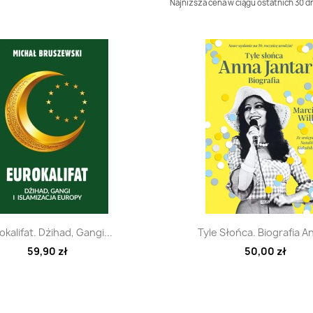
Najniższa cena w ciągu ostatnich 30 dn
Szybki podgląd
Szybki podglą


okalifat. Dżihad, Gangi...
Tyle Słońca. Biografia An
59,90 zł
50,00 zł