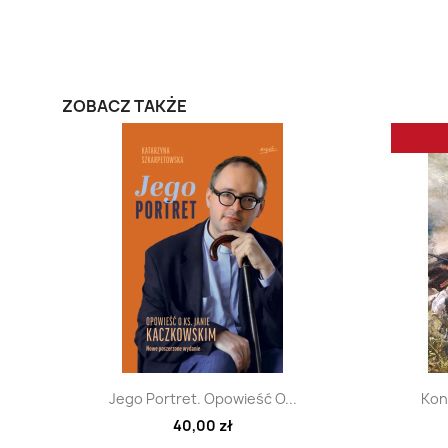
ZOBACZ TAKŻE
Szybki podgląd

Jego Portret. Opowieść O...
Kon
40,00 zł