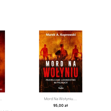
d
Szybki podgląd

..
Mord Na Wołyniu....
95,00 zł