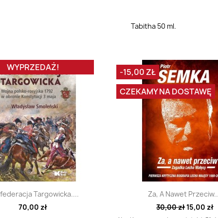
Tabitha 50 ml.
WYPRZEDAŻ!
-15,00 ZŁ
CZEKAMY NA DOSTAWĘ
Szybki podgląd
Szybki podglą


federacja Targowicka....
Za, A Nawet Przeciw..
70,00 zł
30,00 zł
15,00 zł