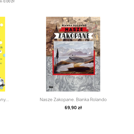
i: 0.00 zł
d
Szybki podgląd

ny...
Nasze Zakopane. Bianka Rolando
69,90 zł