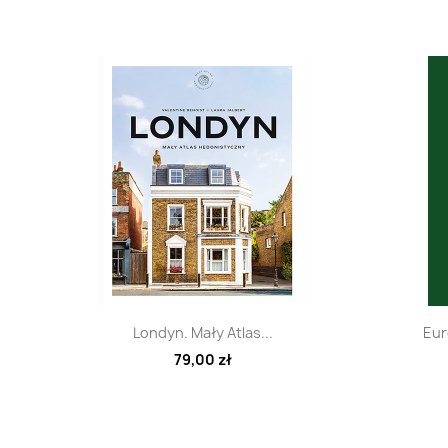
Szybki podgląd

Londyn. Mały Atlas...
Eur
79,00 zł