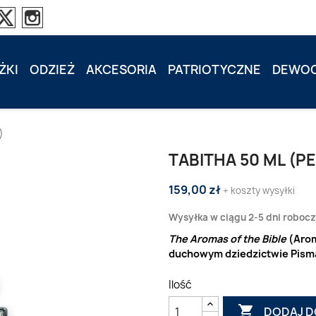
ŻKI
ODZIEŻ
AKCESORIA
PATRIOTYCZNE
DEWOC
)
TABITHA 50 ML (P
159,00 zł
+ koszty wysyłki
Wysyłka w ciągu 2-5 dni roboc
The Aromas of the Bible
(Arom
duchowym dziedzictwie Pism
Ilość

DODAJ D