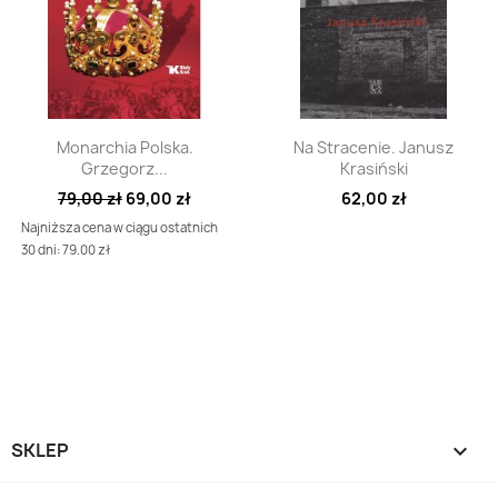
Szybki podgląd
Szybki podgląd


Monarchia Polska.
Na Stracenie. Janusz
Grzegorz...
Krasiński
79,00 zł
69,00 zł
62,00 zł
Najniższa cena w ciągu ostatnich
30 dni: 79.00 zł
SKLEP
