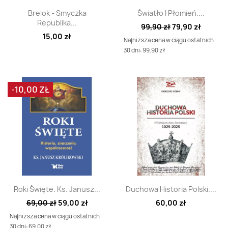
Szybki podgląd
Szybki podgląd


Brelok - Smyczka
Światło I Płomień....
Republika...
99,90 zł
79,90 zł
15,00 zł
Najniższa cena w ciągu ostatnich
30 dni: 99.90 zł
-10,00 ZŁ
Szybki podgląd
Szybki podgląd


Roki Święte. Ks. Janusz...
Duchowa Historia Polski....
69,00 zł
59,00 zł
60,00 zł
Najniższa cena w ciągu ostatnich
30 dni: 69.00 zł