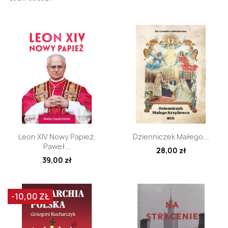
Szybki podgląd
Szybki podgląd


Leon XIV Nowy Papież.
Dzienniczek Małego...
Paweł...
28,00 zł
39,00 zł
-10,00 ZŁ