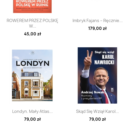
Szybki podgląd
Szybki podgląd


ROWEREM PRZEZ POLSKĘ
Imbryk Fajans – Ręcznie...
W...
179,00 zł
45,00 zł
Szybki podgląd
Szybki podgląd


Londyn. Mały Atlas...
Skąd Się Wziął Karol...
79,00 zł
79,00 zł