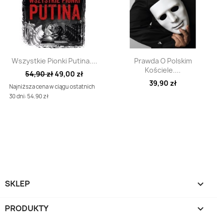
Szybki podgląd
Szybki podgląd


Wszystkie Pionki Putina....
Prawda O Polskim
Kościele....
54,90 zł
49,00 zł
39,90 zł
Najniższa cena w ciągu ostatnich
30 dni: 54.90 zł
SKLEP

PRODUKTY
