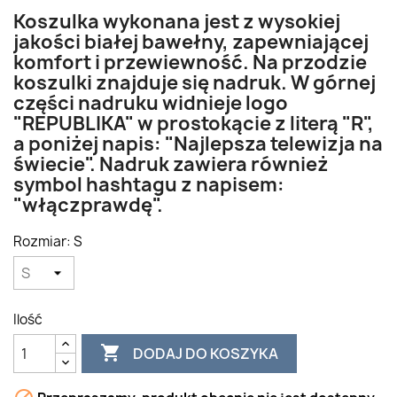
Koszulka wykonana jest z wysokiej
jakości białej bawełny, zapewniającej
komfort i przewiewność. Na przodzie
koszulki znajduje się nadruk. W górnej
części nadruku widnieje logo
"REPUBLIKA" w prostokącie z literą "R",
a poniżej napis: "Najlepsza telewizja na
świecie". Nadruk zawiera również
symbol hashtagu z napisem:
"włączprawdę".
Rozmiar: S
Ilość

DODAJ DO KOSZYKA