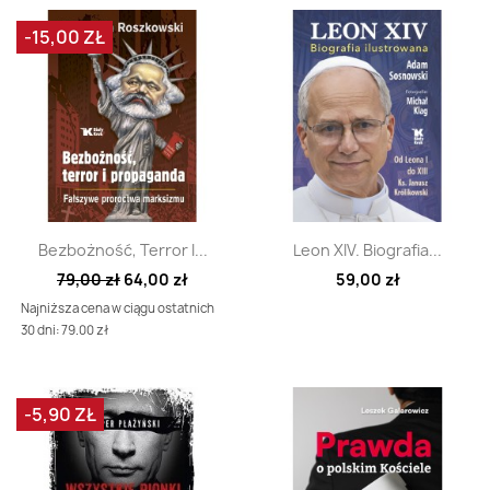
-15,00 ZŁ
Szybki podgląd
Szybki podgląd


Bezbożność, Terror I...
Leon XIV. Biografia...
79,00 zł
64,00 zł
59,00 zł
Najniższa cena w ciągu ostatnich
30 dni: 79.00 zł
-5,90 ZŁ