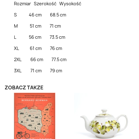
Rozmiar Szerokość Wysokość
S 46 cm 68.5 cm
M 51 cm 71 cm
L 56 cm 73.5 cm
XL 61 cm 76 cm
2XL 66 cm 77.5 cm
3XL 71 cm 79 cm
ZOBACZ TAKŻE