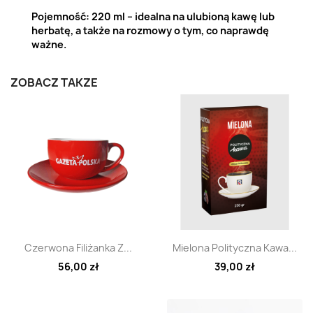
Pojemność: 220 ml – idealna na ulubioną kawę lub
herbatę, a także na rozmowy o tym, co naprawdę
ważne.
ZOBACZ TAKŻE
Szybki podgląd
Szybki podgląd


Czerwona Filiżanka Z...
Mielona Polityczna Kawa...
56,00 zł
39,00 zł