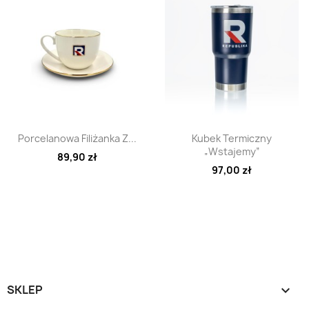
Szybki podgląd
Szybki podgląd


Porcelanowa Filiżanka Z...
Kubek Termiczny
„Wstajemy”
89,90 zł
97,00 zł
SKLEP
