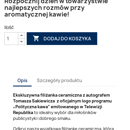
Rozpocznij dzień w towarzystwie
najlepszych rozmów przy
aromatycznej kawie!
Ilość

DODAJ DO KOSZYKA
Opis
Szczegóły produktu
Ekskluzywna filiżanka ceramiczna z autografem
Tomasza Sakiewicza z oficjalnym logo programu
„Polityczna kawa” emitowanego w Telewizji
Republika
to idealny wybór dla miłośników
publicystyki i dobrego smaku.
Odkryj naszą wyjątkową filiżankę ceramiczną, która