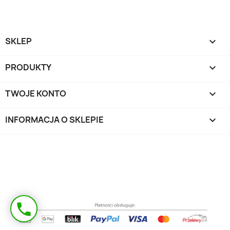
SKLEP

PRODUKTY

TWOJE KONTO

INFORMACJA O SKLEPIE
keyboard_arrow_down
Masz pytanie?
phone
Oddzwonimy!