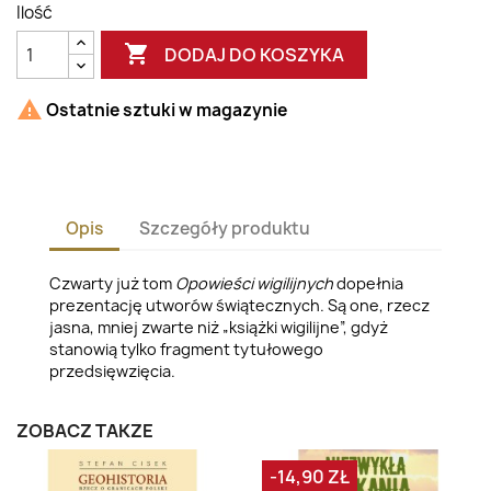
Ilość

DODAJ DO KOSZYKA

Ostatnie sztuki w magazynie
Opis
Szczegóły produktu
Czwarty już tom
Opowieści wigilijnych
dopełnia
prezentację utworów świątecznych. Są one, rzecz
jasna, mniej zwarte niż „książki wigilijne”, gdyż
stanowią tylko fragment tytułowego
przedsięwzięcia.
ZOBACZ TAKŻE
-14,90 ZŁ