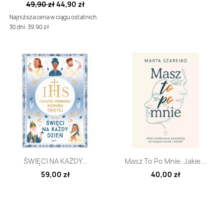
49,90 zł
44,90 zł
Najniższa cena w ciągu ostatnich
30 dni: 39.90 zł
Szybki podgląd
Szybki podgląd


ŚWIĘCI NA KAŻDY...
Masz To Po Mnie. Jakie...
59,00 zł
40,00 zł