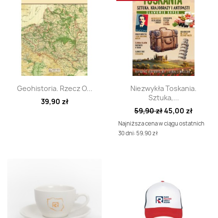
Szybki podgląd
Szybki podgląd


Geohistoria. Rzecz O...
Niezwykła Toskania.
Sztuka,...
39,90 zł
59,90 zł
45,00 zł
Najniższa cena w ciągu ostatnich
30 dni: 59.90 zł