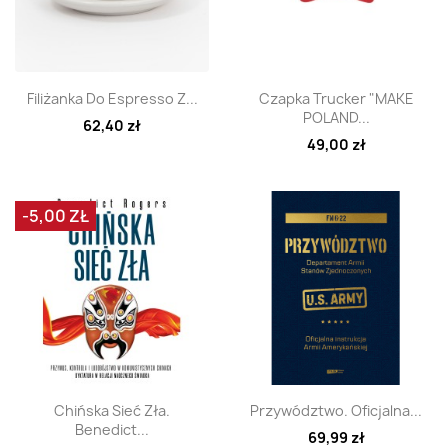
Szybki podgląd
Szybki podgląd


Filiżanka Do Espresso Z...
Czapka Trucker "MAKE
POLAND...
62,40 zł
49,00 zł
-5,00 ZŁ
Szybki podgląd
Szybki podgląd


Chińska Sieć Zła.
Przywództwo. Oficjalna...
Benedict...
69,99 zł