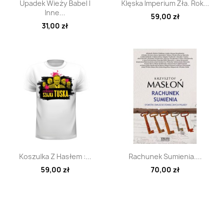
Szybki podgląd
Szybki podgląd


Upadek Wieży Babel I
Klęska Imperium Zła. Rok...
Inne...
59,00 zł
31,00 zł
Szybki podgląd
Szybki podgląd


Koszulka Z Hasłem :...
Rachunek Sumienia....
59,00 zł
70,00 zł