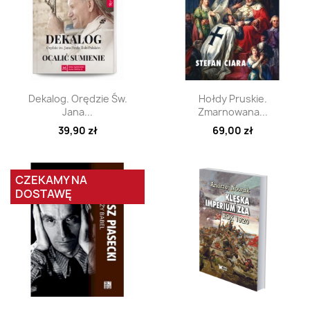
Szybki podgląd
Szybki podgląd


Dekalog. Orędzie Św.
Hołdy Pruskie.
Jana...
Zmarnowana...
39,90 zł
69,00 zł
CZEKAMY NA
DOSTAWĘ