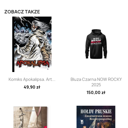
ZOBACZ TAKŻE
Szybki podgląd
Szybki podgląd


Komiks Apokalipsa. Art...
Bluza Czarna NOW ROCKY
2025
49,90 zł
150,00 zł