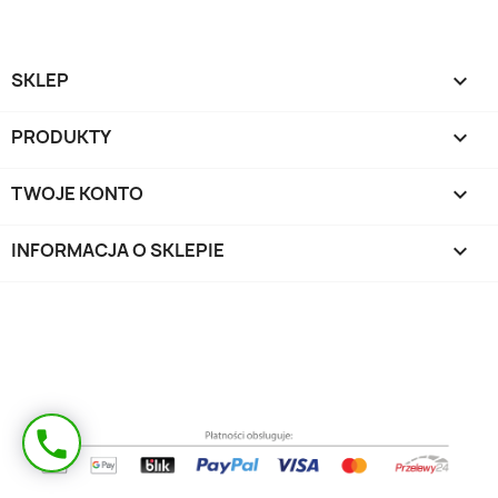
SKLEP

PRODUKTY

TWOJE KONTO

INFORMACJA O SKLEPIE
keyboard_arrow_down
Masz pytanie?
phone
Oddzwonimy!