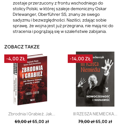
zostaje przerzucony z frontu wschodniego do
stolicy Polski, w której szaleje demoniczny Oskar
Dirlewanger, Oberführer SS, znany ze swego
sadyzmu i bezwzględności. Naziści, zdając sobie
sprawę, że wojna jest już przegrana, nie mają nic do
stracenia i pogrążają się w szaleństwie zabijania.
ZOBACZ TAKŻE
-4,00 ZŁ
-14,00 ZŁ
Szybki podgląd
Szybki podgląd


Zbrodnia I Grabież. Jak...
III RZESZA NIEMIECKA...
69,00 zł
65,00 zł
79,00 zł
65,00 zł