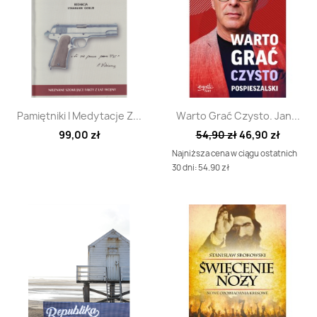
Szybki podgląd
Szybki podgląd


Pamiętniki I Medytacje Z...
Warto Grać Czysto. Jan...
99,00 zł
54,90 zł
46,90 zł
Najniższa cena w ciągu ostatnich
30 dni: 54.90 zł