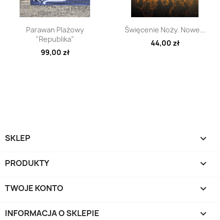
Szybki podgląd
Szybki podgląd


Parawan Plażowy
Święcenie Noży. Nowe...
"Republika"
44,00 zł
99,00 zł
SKLEP

PRODUKTY

TWOJE KONTO

INFORMACJA O SKLEPIE
keyboard_arrow_down