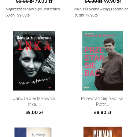
99,00 zł
79,00 zł
54,90 zł
49,90 zł
Najniższa cena w ciągu ostatnich
Najniższa cena w ciągu ostatnich
30 dni: 99.00 zł
30 dni: 47.90 zł
Szybki podgląd
Szybki podgląd


Danuta Siedzikówna.
Przestań Się Bać. Ks.
Inka....
Piotr...
39,00 zł
49,90 zł