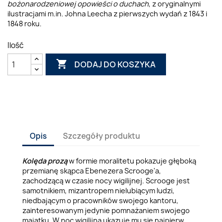
bożonarodzeniowej opowieści o duchach
, z oryginalnymi
ilustracjami m.in. Johna Leecha z pierwszych wydań z 1843 i
1848 roku.
Ilość

DODAJ DO KOSZYKA
Opis
Szczegóły produktu
Kolęda prozą
w formie moralitetu pokazuje głęboką
przemianę skąpca Ebenezera Scrooge'a,
zachodzącą w czasie nocy wigilijnej. Scrooge jest
samotnikiem, mizantropem nielubiącym ludzi,
niedbającym o pracowników swojego kantoru,
zainteresowanym jedynie pomnażaniem swojego
majątku. W noc wigilijną ukazuje mu się najpierw