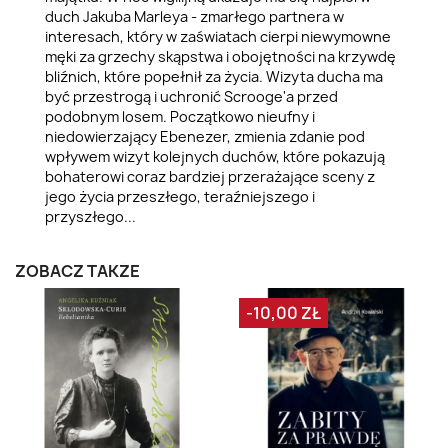
duch Jakuba Marleya - zmarłego partnera w
interesach, który w zaświatach cierpi niewymowne
męki za grzechy skąpstwa i obojętności na krzywdę
bliźnich, które popełnił za życia. Wizyta ducha ma
być przestrogą i uchronić Scrooge'a przed
podobnym losem. Początkowo nieufny i
niedowierzający Ebenezer, zmienia zdanie pod
wpływem wizyt kolejnych duchów, które pokazują
bohaterowi coraz bardziej przerażające sceny z
jego życia przeszłego, teraźniejszego i
przyszłego...
ZOBACZ TAKŻE
-10,00 ZŁ