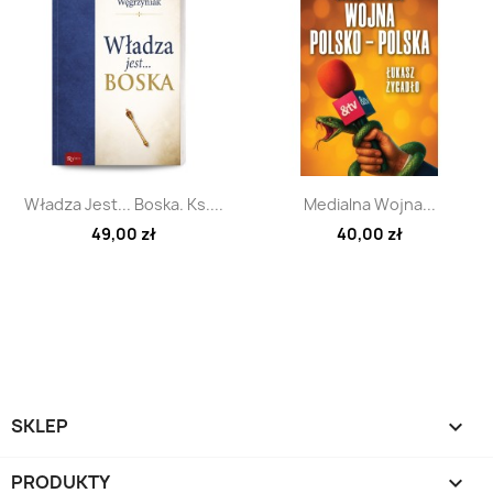
Szybki podgląd
Szybki podgląd


Władza Jest... Boska. Ks....
Medialna Wojna...
49,00 zł
40,00 zł
SKLEP

PRODUKTY
