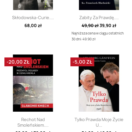
Szybki podgląd
Szybki podgląd


Skłodowska-Curie....
Zabity Za Prawdę....
68,00 zł
49,90 zł
39,90 zł
Najniższa cena w ciągu ostatnich
30 dni: 49.90 zł
-20,00 ZŁ
-5,00 ZŁ
Szybki podgląd
Szybki podgląd


Rechot Nad
Tylko Prawda Moje Życie
Smoleńskiem....
U...