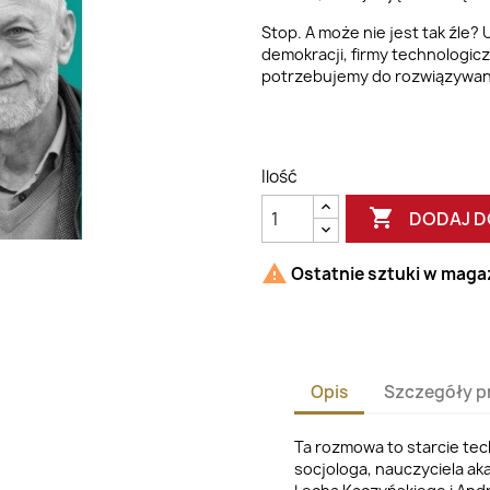
Stop. A może nie jest tak źle?
demokracji, firmy technologic
potrzebujemy do rozwiązywan
Ilość

DODAJ D

Ostatnie sztuki w maga
Opis
Szczegóły p
Ta rozmowa to starcie te
socjologa, nauczyciela a