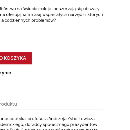
 Ubóstwo na świecie maleje, poszerzają się obszary
zne oferują nam masę wspaniałych narzędzi, których
ia codziennych problemów?
O KOSZYKA
zynie
roduktu
chnosceptyka,
profesor
a
Andrzeja
Zybertowicza,
kademickiego, doradcy społecznego prezydentów