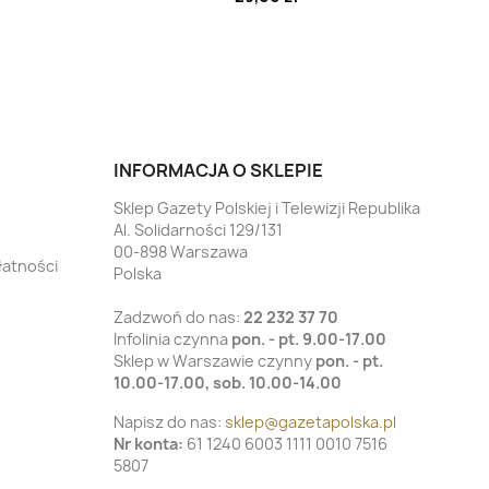
INFORMACJA O SKLEPIE
Sklep Gazety Polskiej i Telewizji Republika
Al. Solidarności 129/131
00-898 Warszawa
łatności
Polska
Zadzwoń do nas:
22 232 37 70
Infolinia czynna
pon. - pt. 9.00-17.00
Sklep w Warszawie czynny
pon. - pt.
10.00-17.00, sob. 10.00-14.00
Napisz do nas:
sklep@gazetapolska.pl
Nr konta:
61 1240 6003 1111 0010 7516
5807