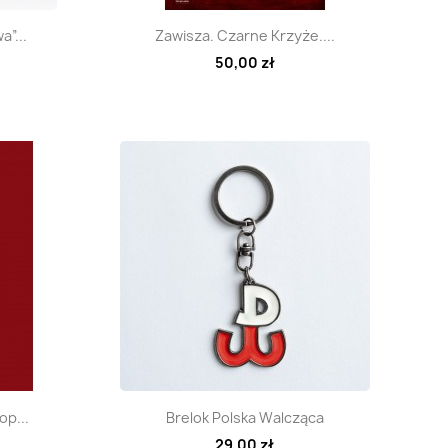
d
Szybki podgląd

a”...
Zawisza. Czarne Krzyże....
50,00 zł
d
Szybki podgląd

op...
Brelok Polska Walcząca
29,00 zł