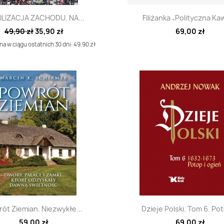
Szybki podgląd
Szybki podglą


LIZACJA ZACHODU. NA...
Filiżanka „Polityczna Kaw
49,90 zł
35,90 zł
69,00 zł
a w ciągu ostatnich 30 dni: 49.90 zł
Szybki podgląd
Szybki podglą


ót Ziemian. Niezwykłe...
Dzieje Polski. Tom 6. Pot
59,00 zł
69,00 zł