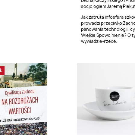
Lecha Kaczyńskiego i
Andr
socjologiem Jaremą Pieku
Jak zatruta infosfera szko
prowadzi przeciwko Zachod
panowania technologii i 
Wielkie Spowolnienie? O 
wywiadzie-rzece.
Ł