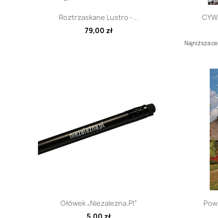
Szybki podgląd

Roztrzaskane Lustro -...
CYWI
79,00 zł
Najniższa cen
Szybki podgląd

Ołówek „niezalezna.pl”
Powr
5,00 zł