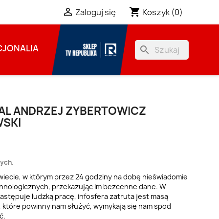
shopping_cart

Koszyk
(0)
Zaloguj się
JONALIA
search
AL ANDRZEJ ZYBERTOWICZ
WSKI
zych.
wiecie, w którym przez 24 godziny na dobę nieświadomie
echnologicznych, przekazując im bezcenne dane. W
astępuje ludzką pracę, infosfera zatruta jest masą
e, które powinny nam służyć, wymykają się nam spod
ć.