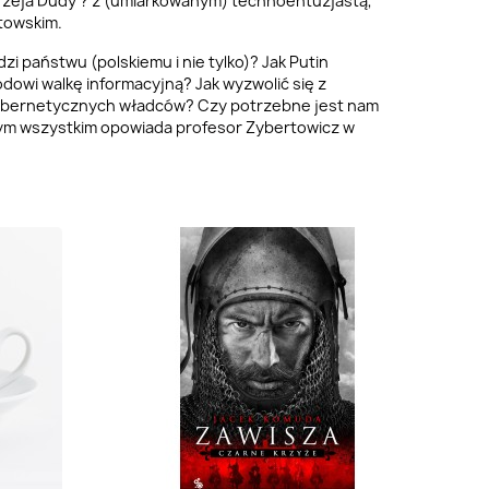
zeja
Dudy ? z (umiarkowanym) technoentuzjastą,
towskim.
dzi państwu (polskiemu i nie tylko)? Jak Putin
owi walkę informacyjną? Jak wyzwolić się z
cybernetycznych władców? Czy potrzebne jest nam
tym wszystkim opowiada
profesor
Zybertowicz w