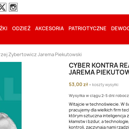
ŻKI
ODZIEŻ
AKCESORIA
PATRIOTYCZNE
DEWOC
rzej Zybertowicz Jarema Piekutowski
CYBER KONTRA RE
JAREMA PIEKUTO
53,00 zł
+ koszty wysyłki
Wysyłka w ciągu 2-5 dni roboc
Witajcie w technoświecie. W ś
pracujemy dla wielkich firm t
którym sztuczna inteligencja z
kłamstw i bzdur, a technologi
kontroli, zaczynają nami rządzi