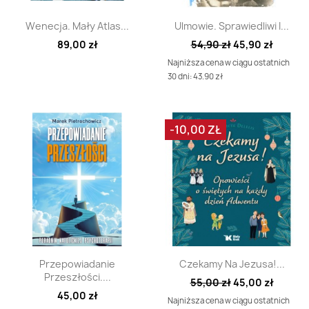
Szybki podgląd
Szybki podgląd


Wenecja. Mały Atlas...
Ulmowie. Sprawiedliwi I...
89,00 zł
54,90 zł
45,90 zł
Najniższa cena w ciągu ostatnich
30 dni: 43.90 zł
-10,00 ZŁ
Szybki podgląd
Szybki podgląd


Przepowiadanie
Czekamy Na Jezusa!...
Przeszłości....
55,00 zł
45,00 zł
45,00 zł
Najniższa cena w ciągu ostatnich