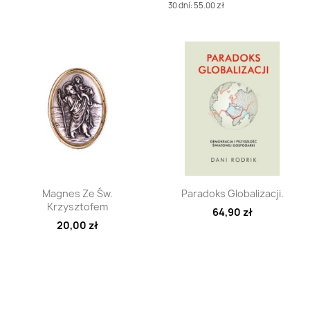
30 dni: 55.00 zł
Szybki podgląd
Szybki podgląd


Magnes Ze Św.
Paradoks Globalizacji.
Krzysztofem
64,90 zł
20,00 zł