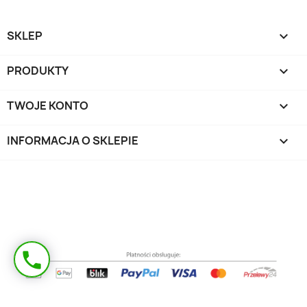
SKLEP

PRODUKTY

TWOJE KONTO

INFORMACJA O SKLEPIE
keyboard_arrow_down
Masz pytanie?
phone
Oddzwonimy!