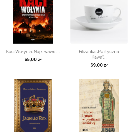
Szybki podgląd
Szybki podgląd


Kaci Wołynia. Najkrwawsi...
Filiżanka „Polityczna
Kawa”...
65,00 zł
69,00 zł