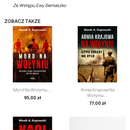
Ze Wstępu Ewy Siemaszko
ZOBACZ TAKŻE
Szybki podgląd
Szybki podgląd


Mord Na Wołyniu....
Armia Krajowa Na
Wołyniu....
95,00 zł
77,00 zł