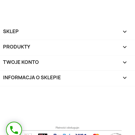
SKLEP

PRODUKTY

TWOJE KONTO

INFORMACJA O SKLEPIE
keyboard_arrow_down
Masz pytanie?
phone
Oddzwonimy!