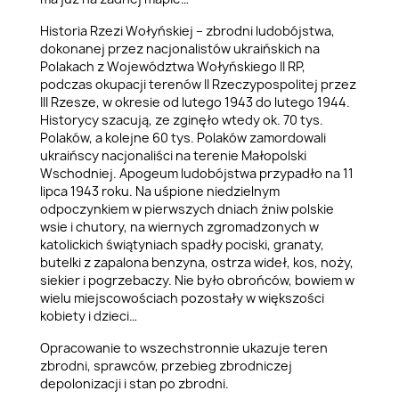
Historia Rzezi Wołyńskiej – zbrodni ludobójstwa,
dokonanej przez nacjonalistów ukraińskich na
Polakach z Województwa Wołyńskiego II RP,
podczas okupacji terenów II Rzeczypospolitej przez
III Rzesze, w okresie od lutego 1943 do lutego 1944.
Historycy szacują, ze zginęło wtedy ok. 70 tys.
Polaków, a kolejne 60 tys. Polaków zamordowali
ukraińscy nacjonaliści na terenie Małopolski
Wschodniej. Apogeum ludobójstwa przypadło na 11
lipca 1943 roku. Na uśpione niedzielnym
odpoczynkiem w pierwszych dniach żniw polskie
wsie i chutory, na wiernych zgromadzonych w
katolickich świątyniach spadły pociski, granaty,
butelki z zapalona benzyna, ostrza wideł, kos, noży,
siekier i pogrzebaczy. Nie było obrońców, bowiem w
wielu miejscowościach pozostały w większości
kobiety i dzieci…
Opracowanie to wszechstronnie ukazuje teren
zbrodni, sprawców, przebieg zbrodniczej
depolonizacji i stan po zbrodni.