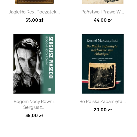
Szybki podgląd
Szybki podgląd


Jagiełło Rex. Początek...
Państwo I Prawo W...
65,00 zł
44,00 zł
Szybki podgląd
Szybki podgląd


Bogom Nocy Równi.
Bo Polska Zapamięta...
Sergiusz...
20,00 zł
35,00 zł