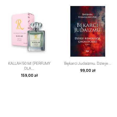
Szybki podgląd
Szybki podgląd


KALLAH 50 Ml (PERFUMY
Bękarci Judaizmu. Dzieje...
DLA...
99,00 zł
159,00 zł