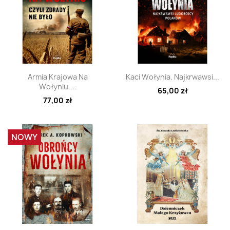
Szybki podgląd
Szybki podgląd


Armia Krajowa Na
Kaci Wołynia. Najkrwawsi...
Wołyniu....
65,00 zł
77,00 zł
NOWY