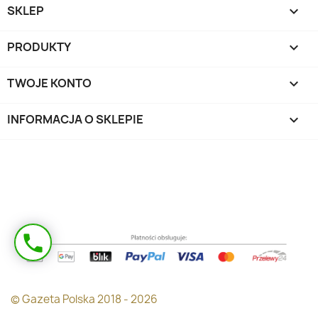
SKLEP

PRODUKTY

TWOJE KONTO

INFORMACJA O SKLEPIE
keyboard_arrow_down
Masz pytanie?
phone
Oddzwonimy!
© Gazeta Polska 2018 - 2026