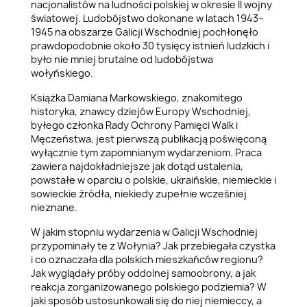
nacjonalistów na ludności polskiej w okresie II wojny
światowej. Ludobójstwo dokonane w latach 1943–
1945 na obszarze Galicji Wschodniej pochłonęło
prawdopodobnie około 30 tysięcy istnień ludzkich i
było nie mniej brutalne od ludobójstwa
wołyńskiego.
Książka Damiana Markowskiego, znakomitego
historyka, znawcy dziejów Europy Wschodniej,
byłego członka Rady Ochrony Pamięci Walk i
Męczeństwa, jest pierwszą publikacją poświęconą
wyłącznie tym zapomnianym wydarzeniom. Praca
zawiera najdokładniejsze jak dotąd ustalenia,
powstałe w oparciu o polskie, ukraińskie, niemieckie i
sowieckie źródła, niekiedy zupełnie wcześniej
nieznane.
W jakim stopniu wydarzenia w Galicji Wschodniej
przypominały te z Wołynia? Jak przebiegała czystka
i co oznaczała dla polskich mieszkańców regionu?
Jak wyglądały próby oddolnej samoobrony, a jak
reakcja zorganizowanego polskiego podziemia? W
jaki sposób ustosunkowali się do niej niemieccy, a