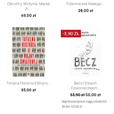
Szybki podgląd
Szybki podgląd


Obrońcy Wołynia. Marek
Dzienniczek Małego...
A....
28,00 zł
49,00 zł
-3,90 ZŁ
Szybki podgląd
Szybki podgląd


Totalna Historia II Wojny...
Becz I Dzwoń
Dzwoneczkiem...
93,00 zł
53,90 zł
50,00 zł
Najniższa cena w ciągu ostatnich
30 dni: 53.90 zł