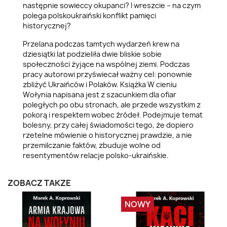
następnie sowieccy okupanci? I wreszcie – na czym
polega polsko­ukraiński konflikt pamięci
historycznej?
Przelana podczas tamtych wydarzeń krew na
dziesiątki lat podzieliła dwie bliskie sobie
społeczności żyjące na wspólnej ziemi. Podczas
pracy autorowi przyświecał ważny cel: ponownie
zbliżyć Ukraińców i Polaków. Książka W cieniu
Wołynia napisana jest z szacunkiem dla ofiar
poległych po obu stronach, ale przede wszystkim z
pokorą i respektem wobec źródeł. Podejmuje temat
bolesny, przy całej świadomości tego, że dopiero
rzetelne mówienie o historycznej prawdzie, a nie
przemilczanie faktów, zbuduje wolne od
resentymentów relacje polsko-ukraińskie.
ZOBACZ TAKŻE
NOWY