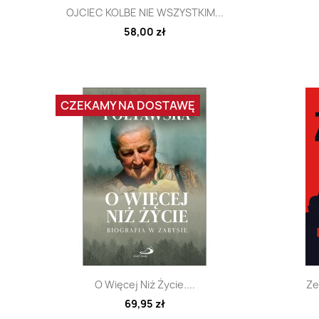
Szybki podgląd

OJCIEC KOLBE NIE WSZYSTKIM...
58,00 zł
CZEKAMY NA DOSTAWĘ
Szybki podgląd

O Więcej Niż Życie....
Ze
69,95 zł