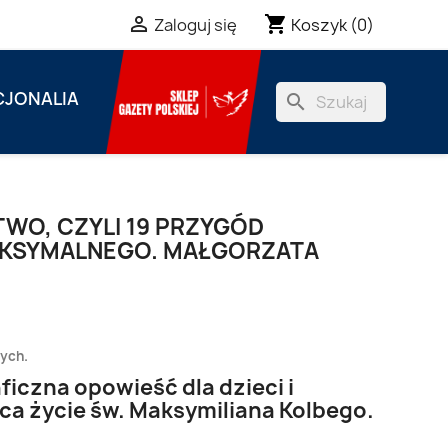
shopping_cart

Koszyk
(0)
Zaloguj się
JONALIA
search
WO, CZYLI 19 PRZYGÓD
AKSYMALNEGO. MAŁGORZATA
zych.
iczna opowieść dla dzieci i
ca życie św. Maksymiliana Kolbego.