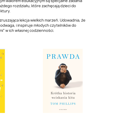
ym walorem edukacyjnym są specjalne zadania
żdego rozdziału, które zachęcają dzieci do
ktury.
ruszająca lekcja wielkich marzeń. Udowadnia, że
z odwaga, i inspiruje młodych czytelników do
i” w ich własnej codzienności.