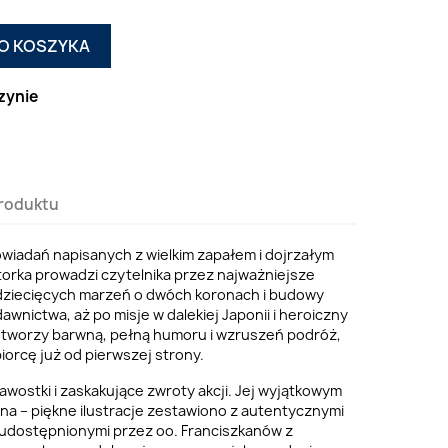
O KOSZYKA
zynie
roduktu
powiadań napisanych z wielkim zapałem i dojrzałym
torka prowadzi czytelnika przez najważniejsze
 dziecięcych marzeń o dwóch koronach i budowy
nictwa, aż po misje w dalekiej Japonii i heroiczny
 tworzy barwną, pełną humoru i wzruszeń podróż,
orcę już od pierwszej strony.
awostki i zaskakujące zwroty akcji. Jej wyjątkowym
na – piękne ilustracje zestawiono z autentycznymi
 udostępnionymi przez oo. Franciszkanów z