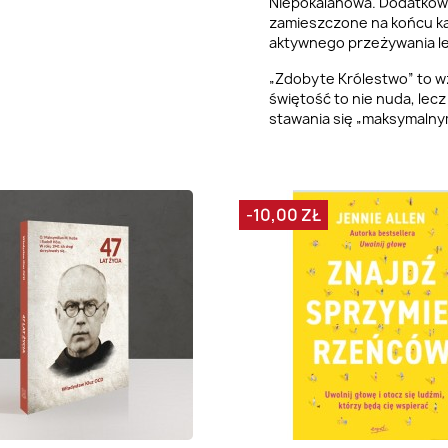
Niepokalanowa. Dodatkow
zamieszczone na końcu ka
aktywnego przeżywania le
„Zdobyte Królestwo” to wz
świętość to nie nuda, lec
stawania się „maksymalnym
-10,00 ZŁ