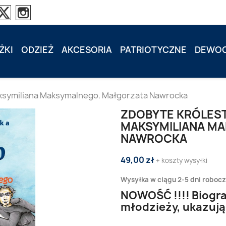
ŻKI
ODZIEŻ
AKCESORIA
PATRIOTYCZNE
DEWOC
aksymiliana Maksymalnego. Małgorzata Nawrocka
ZDOBYTE KRÓLEST
MAKSYMILIANA M
NAWROCKA
49,00 zł
+ koszty wysyłki
Wysyłka w ciągu 2-5 dni roboc
NOWOŚĆ !!!! Biograf
młodzieży, ukazują