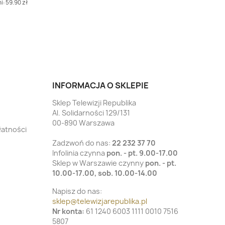
i: 59.90 zł
INFORMACJA O SKLEPIE
Sklep Telewizji Republika
Al. Solidarności 129/131
00-890 Warszawa
łatności
Zadzwoń do nas:
22 232 37 70
Infolinia czynna
pon. - pt. 9.00-17.00
Sklep w Warszawie czynny
pon. - pt.
10.00-17.00, sob. 10.00-14.00
Napisz do nas:
sklep@telewizjarepublika.pl
Nr konta:
61 1240 6003 1111 0010 7516
5807