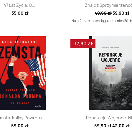
Szybki podgląd
Szybki podglą


47 Lat Życia. O....
Znajdź Sprzymierzeńcó
35,00 zł
49,90 zł
39,90 zł
Najniższa cena w ciągu ostatnich 30 dn
-17,90 ZŁ
Szybki podgląd
Szybki podglą


msta. Kulisy Powrotu...
Reparacje Wojenne. Nie
59,00 zł
59,90 zł
42,00 zł