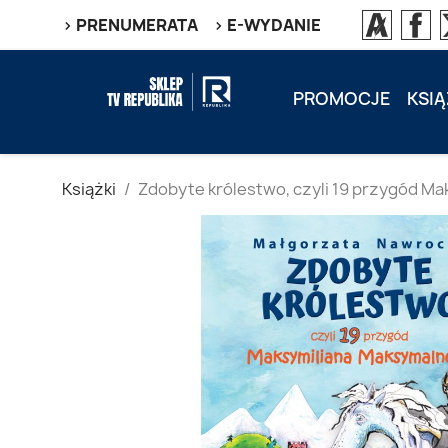
> PRENUMERATA
> E-WYDANIE
PROMOCJE
KSIĄ
Książki
Zdobyte królestwo, czyli 19 przygód M