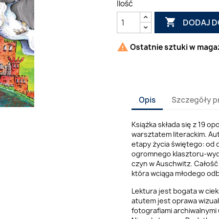
Ilość

DODAJ D

Ostatnie sztuki w maga
Opis
Szczegóły p
Książka składa się z 19 o
warsztatem literackim. Au
etapy życia świętego: od
ogromnego klasztoru-wydaw
czyn w Auschwitz. Całość
która wciąga młodego odbi
Lektura jest bogata w ciek
atutem jest oprawa wizual
fotografiami archiwalnymi