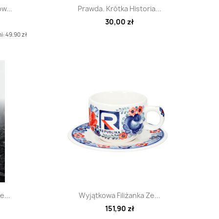
d
Szybki podgląd

w...
Prawda. Krótka Historia...
30,00 zł
i: 49.90 zł
d
Szybki podgląd

...
Wyjątkowa Filiżanka Ze...
151,90 zł