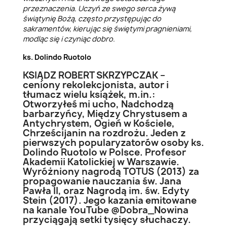
przeznaczenia. Uczyń ze swego serca żywą
świątynię Bożą, często przystępując do
sakramentów, kierując się świętymi pragnieniami,
modląc się i czyniąc dobro.
ks. Dolindo Ruotolo
KSIĄDZ ROBERT SKRZYPCZAK –
ceniony rekolekcjonista, autor i
tłumacz wielu książek, m.in.:
Otworzyłeś mi ucho, Nadchodzą
barbarzyńcy, Między Chrystusem a
Antychrystem, Ogień w Kościele,
Chrześcijanin na rozdrożu. Jeden z
pierwszych popularyzatorów osoby ks.
Dolindo Ruotolo w Polsce. Profesor
Akademii Katolickiej w Warszawie.
Wyróżniony nagrodą TOTUS (2013) za
propagowanie nauczania św. Jana
Pawła II, oraz Nagrodą im. św. Edyty
Stein (2017). Jego kazania emitowane
na kanale YouTube @Dobra_Nowina
przyciągają setki tysięcy słuchaczy.