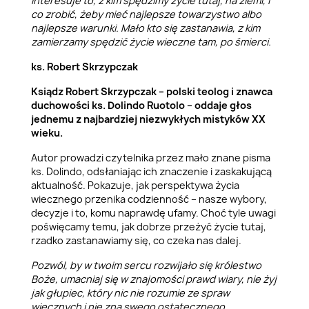
interesuje to, z kim spędzimy życie tutaj, na ziemi, i
co zrobić, żeby mieć najlepsze towarzystwo albo
najlepsze warunki. Mało kto się zastanawia, z kim
zamierzamy spędzić życie wieczne tam, po śmierci.
ks. Robert Skrzypczak
Ksiądz Robert Skrzypczak – polski teolog i znawca
duchowości ks. Dolindo Ruotolo – oddaje głos
jednemu z najbardziej niezwykłych mistyków XX
wieku.
Autor prowadzi czytelnika przez mało znane pisma
ks. Dolindo, odsłaniając ich znaczenie i zaskakującą
aktualność. Pokazuje, jak perspektywa życia
wiecznego przenika codzienność – nasze wybory,
decyzje i to, komu naprawdę ufamy. Choć tyle uwagi
poświęcamy temu, jak dobrze przeżyć życie tutaj,
rzadko zastanawiamy się, co czeka nas dalej.
Pozwól, by w twoim sercu rozwijało się królestwo
Boże, umacniaj się w znajomości prawd wiary, nie żyj
jak głupiec, który nic nie rozumie ze spraw
wiecznych i nie zna swego ostatecznego