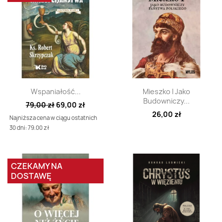
Szybki podgląd
Szybki podgląd


Wspaniałość...
Mieszko I Jako
Budowniczy...
79,00 zł
69,00 zł
26,00 zł
Najniższa cena w ciągu ostatnich
30 dni: 79.00 zł
CZEKAMY NA
DOSTAWĘ