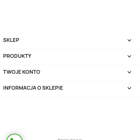
SKLEP

PRODUKTY

TWOJE KONTO

INFORMACJA O SKLEPIE
keyboard_arrow_down
Masz pytanie?