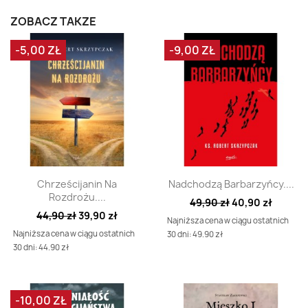
ZOBACZ TAKŻE
-5,00 ZŁ
-9,00 ZŁ
Szybki podgląd
Szybki podgląd


Chrześcijanin Na
Nadchodzą Barbarzyńcy....
Rozdrożu....
49,90 zł
40,90 zł
44,90 zł
39,90 zł
Najniższa cena w ciągu ostatnich
Najniższa cena w ciągu ostatnich
30 dni: 49.90 zł
30 dni: 44.90 zł
-10,00 ZŁ