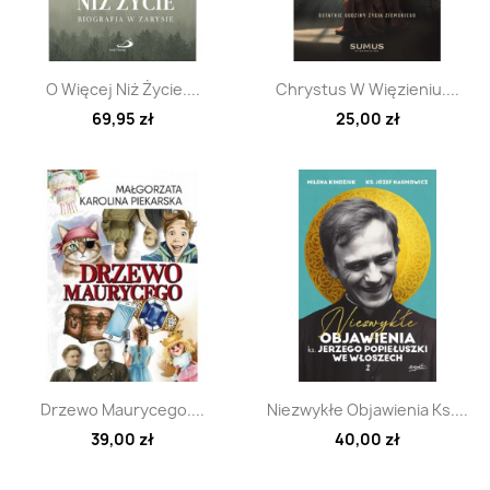
Szybki podgląd
Szybki podgląd


O Więcej Niż Życie....
Chrystus W Więzieniu....
69,95 zł
25,00 zł
Szybki podgląd
Szybki podgląd


Drzewo Maurycego....
Niezwykłe Objawienia Ks....
39,00 zł
40,00 zł