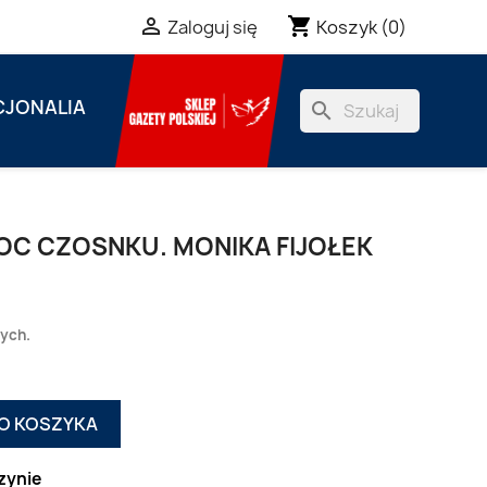
shopping_cart

Koszyk
(0)
Zaloguj się
JONALIA
search
C CZOSNKU. MONIKA FIJOŁEK
zych.
O KOSZYKA
zynie