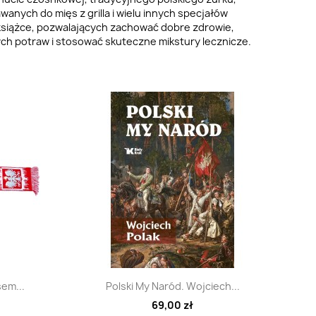
nych do mięs z grilla i wielu innych specjałów
siążce, pozwalających zachować dobre zdrowie,
 potraw i stosować skuteczne mikstury lecznicze.
d
Szybki podgląd

sem...
Polski My Naród. Wojciech...
69,00 zł