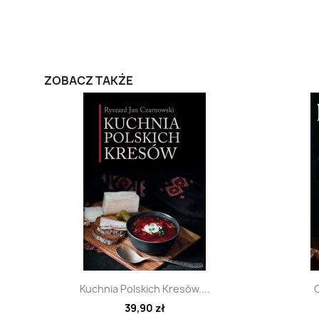
ZOBACZ TAKŻE
Szybki podgląd

Kuchnia Polskich Kresów....
O
39,90 zł