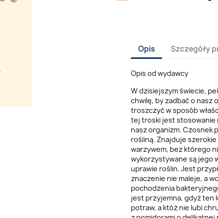
Opis
Szczegóły p
Opis od wydawcy
W dzisiejszym świecie, pe
chwilę, by zadbać o nasz o
troszczyć w sposób właśc
tej troski jest stosowani
nasz organizm. Czosnek p
rośliną. Znajduje szeroki
warzywem, bez którego nie
wykorzystywane są jego w
uprawie roślin. Jest przy
znaczenie nie maleje, a 
pochodzenia bakteryjnego
jest przyjemna, gdyż ten l
potraw, a któż nie lubi c
z pomidorami o delikatnej