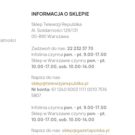
INFORMACJA O SKLEPIE
Sklep Telewizji Republika
Al. Solidarności 129/131
00-890 Warszawa
łatności
Zadzwoń do nas:
22 232 37 70
Infolinia czynna
pon. - pt. 9.00-17.00
Sklep w Warszawie czynny
pon. - pt.
10.00-17.00, sob. 10.00-14.00
Napisz do nas:
sklep@telewizjarepublika.pl
Nr konta:
61 1240 6003 1111 0010 7516
5807
Infolinia czynna
pon. - pt. 9.00-17.00
Sklep w Warszawie czynny
pon. - pt.
10.00-17.00, sob. 10.00-14.00
Napisz do nas:
sklep@gazetapolska.pl