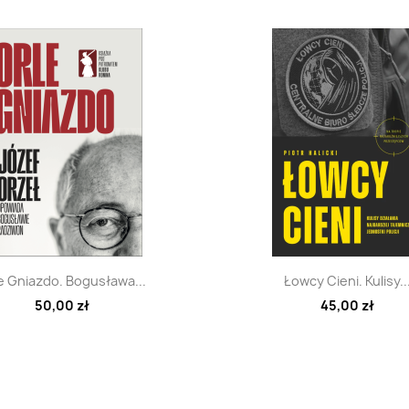
Szybki podgląd
Szybki podglą


e Gniazdo. Bogusława...
Łowcy Cieni. Kulisy..
50,00 zł
45,00 zł