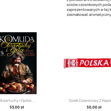
sosów czosnkowych podawa
zaprezentowanych w tej k
zasmakować aromatycznych
Szybki podgląd
Szybki podglą


bżartuchy I Opilce....
Szalik Dzianinowy Z Napi
53,00 zł
50,00 zł