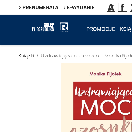
> PRENUMERATA
> E-WYDANIE
PROMOCJE
KSIĄ
Książki
Uzdrawiająca moc czosnku. Monika Fijoł