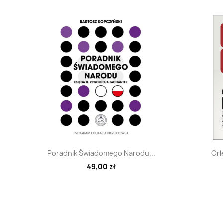
Szybki podgląd

Poradnik Świadomego Narodu...
Orl
49,00 zł