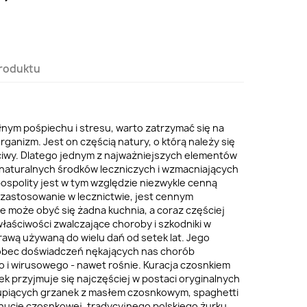
roduktu
łnym pośpiechu i stresu, warto zatrzymać się na
rganizm. Jest on częścią natury, o którą należy się
iwy. Dlatego jednym z najważniejszych elementów
e naturalnych środków leczniczych i wzmacniających
ospolity jest w tym względzie niezwykle cenną
e zastosowanie w lecznictwie, jest cennym
 może obyć się żadna kuchnia, a coraz częściej
łaściwości zwalczające choroby i szkodniki w
prawą używaną do wielu dań od setek lat. Jego
wobec doświadczeń nękających nas chorób
 i wirusowego - nawet rośnie. Kuracja czosnkiem
ek przyjmuje się najczęściej w postaci oryginalnych
hrupiących grzanek z masłem czosnkowym, spaghetti
 nucie czosnkowej, tradycyjnego polskiego żurku,