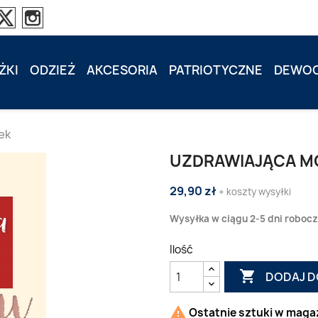
ŻKI
ODZIEŻ
AKCESORIA
PATRIOTYCZNE
DEWOC
ek
UZDRAWIAJĄCA MO
29,90 zł
+ koszty wysyłki
Wysyłka w ciągu 2-5 dni roboc
Ilość

DODAJ D

Ostatnie sztuki w maga