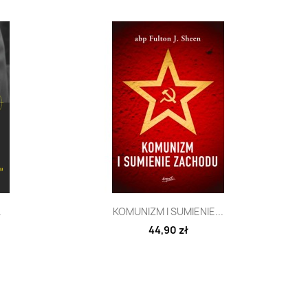
d
Szybki podgląd

.
KOMUNIZM I SUMIENIE...
44,90 zł