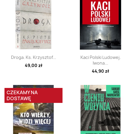
Szybki podgląd
Szybki podgląd


Droga. Ks. Krzysztof...
Kaci Polski Ludowej.
Iwona...
49,00 zł
44,90 zł
CZEKAMY NA
DOSTAWĘ