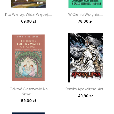
Szybki podgląd
Szybki podgląd


Kto Wierzy, Widzi Więcej....
W Cieniu Wołynia....
69,00 zł
78,00 zł
Szybki podgląd
Szybki podgląd


Odkryć Gietrzwałd Na
Komiks Apokalipsa. Art...
Nowo....
49,90 zł
59,00 zł