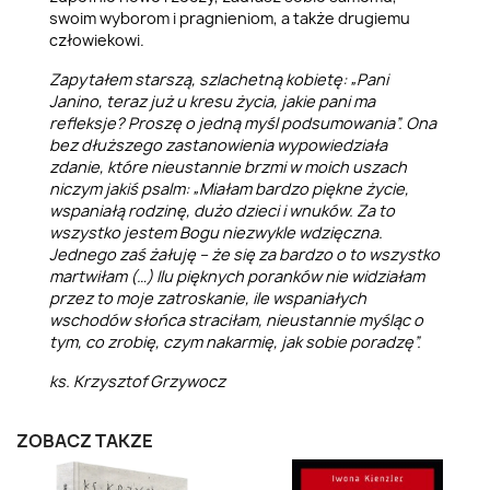
swoim wyborom i pragnieniom, a także drugiemu
człowiekowi.
Zapytałem starszą, szlachetną kobietę: „Pani
Janino, teraz już u kresu życia, jakie pani ma
refleksje? Proszę o jedną myśl podsumowania”. Ona
bez dłuższego zastanowienia wypowiedziała
zdanie, które nieustannie brzmi w moich uszach
niczym jakiś psalm: „Miałam bardzo piękne życie,
wspaniałą rodzinę, dużo dzieci i wnuków. Za to
wszystko jestem Bogu niezwykle wdzięczna.
Jednego zaś żałuję – że się za bardzo o to wszystko
martwiłam (…) Ilu pięknych poranków nie widziałam
przez to moje zatroskanie, ile wspaniałych
wschodów słońca straciłam, nieustannie myśląc o
tym, co zrobię, czym nakarmię, jak sobie poradzę”.
ks. Krzysztof Grzywocz
ZOBACZ TAKŻE