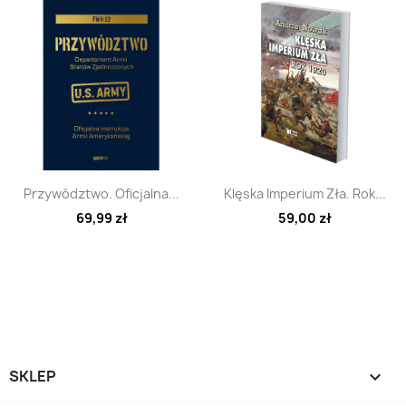
Szybki podgląd
Szybki podgląd


Przywództwo. Oficjalna...
Klęska Imperium Zła. Rok...
69,99 zł
59,00 zł
SKLEP
