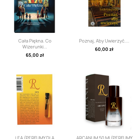
Szybki podgląd
Szybki podgląd


Cała Piękna. Co
Poznaj, Aby Uwierzyć....
Wizerunki...
60,00 zł
65,00 zł
Szybki podgląd
Szybki podgląd


LEA (PERFUMY DLA
ARCANUM 50 Ml (PERFUMY