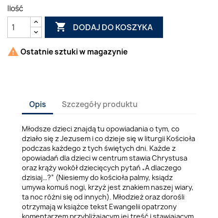
Ilość

DODAJ DO KOSZYKA

Ostatnie sztuki w magazynie
Opis
Szczegóły produktu
Młodsze dzieci znajdą tu opowiadania o tym, co
działo się z Jezusem i co dzieje się w liturgii Kościoła
podczas każdego z tych świętych dni. Każde z
opowiadań dla dzieci w centrum stawia Chrystusa
oraz krąży wokół dziecięcych pytań „A dlaczego
dzisiaj…?” (Niesiemy do kościoła palmy, ksiądz
umywa komuś nogi, krzyż jest znakiem naszej wiary,
ta noc różni się od innych). Młodzież oraz dorośli
otrzymają w książce tekst Ewangelii opatrzony
komentarzem przybliżającym jej treść i stawiającym