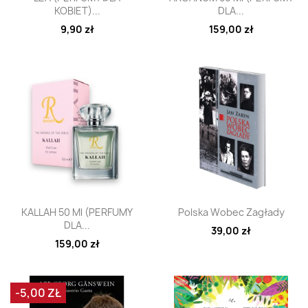
KOBIET)...
DLA...
9,90 zł
159,00 zł
Szybki podgląd
Szybki podgląd


KALLAH 50 Ml (PERFUMY
Polska Wobec Zagłady
DLA...
39,00 zł
159,00 zł
-5,00 ZŁ