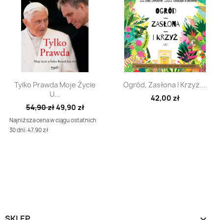
Szybki podgląd
Szybki podgląd


Tylko Prawda Moje Życie
Ogród, Zasłona I Krzyż....
U...
42,00 zł
54,90 zł
49,90 zł
Najniższa cena w ciągu ostatnich
30 dni: 47.90 zł
SKLEP
