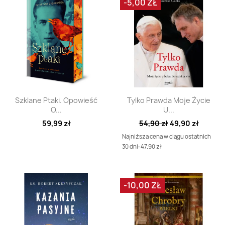
-5,00 ZŁ
Szybki podgląd
Szybki podgląd


Szklane Ptaki. Opowieść
Tylko Prawda Moje Życie
O...
U...
59,99 zł
54,90 zł
49,90 zł
Najniższa cena w ciągu ostatnich
30 dni: 47.90 zł
-10,00 ZŁ