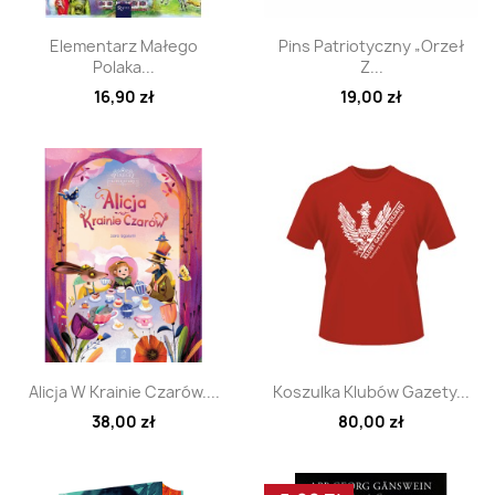
Szybki podgląd
Szybki podgląd


Elementarz Małego
Pins Patriotyczny „Orzeł
Polaka...
Z...
16,90 zł
19,00 zł
Szybki podgląd
Szybki podgląd


Alicja W Krainie Czarów....
Koszulka Klubów Gazety...
38,00 zł
80,00 zł