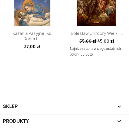
Szybki podgląd
Szybki podgląd


Kazania Pasyjne. Ks.
Bolesław Chrobry Wielki....
Robert...
55,00 zł
45,00 zł
37,00 zł
Najniższa cena w ciągu ostatnich
30 dni: 55.00 zł
SKLEP

PRODUKTY
