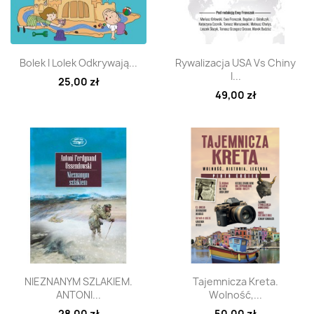
Szybki podgląd
Szybki podgląd


Bolek I Lolek Odkrywają...
Rywalizacja USA Vs Chiny
I...
25,00 zł
49,00 zł
Szybki podgląd
Szybki podgląd


NIEZNANYM SZLAKIEM.
Tajemnicza Kreta.
ANTONI...
Wolność,...
28,00 zł
50,00 zł