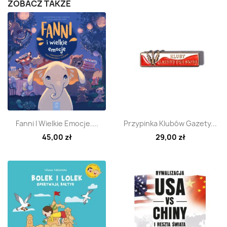
ZOBACZ TAKŻE
Szybki podgląd
Szybki podgląd


Fanni I Wielkie Emocje....
Przypinka Klubów Gazety...
45,00 zł
29,00 zł