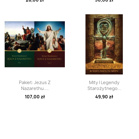
Szybki podgląd
Szybki podgląd


Pakiet: Jezus Z
Mity I Legendy
Nazarethu....
Starożytnego...
107,00 zł
49,90 zł