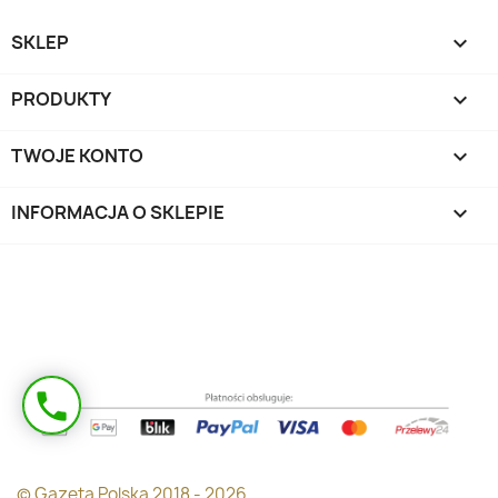
SKLEP

PRODUKTY

TWOJE KONTO

INFORMACJA O SKLEPIE
keyboard_arrow_down
Masz pytanie?
phone
Oddzwonimy!
© Gazeta Polska 2018 - 2026