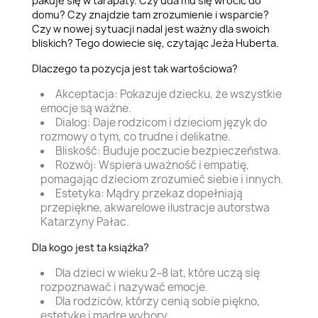
pakuje się w tarapaty. Czy uda mu się wrócić do
domu? Czy znajdzie tam zrozumienie i wsparcie?
Czy w nowej sytuacji nadal jest ważny dla swoich
bliskich? Tego dowiecie się, czytając Jeża Huberta.
Dlaczego ta pozycja jest tak wartościowa?
Akceptacja: Pokazuje dziecku, że wszystkie
emocje są ważne.
Dialog: Daje rodzicom i dzieciom język do
rozmowy o tym, co trudne i delikatne.
Bliskość: Buduje poczucie bezpieczeństwa.
Rozwój: Wspiera uważność i empatię,
pomagając dzieciom zrozumieć siebie i innych.
Estetyka: Mądry przekaz dopełniają
przepiękne, akwarelowe ilustracje autorstwa
Katarzyny Pałac.
Dla kogo jest ta książka?
Dla dzieci w wieku 2–8 lat, które uczą się
rozpoznawać i nazywać emocje.
Dla rodziców, którzy cenią sobie piękno,
estetykę i mądre wybory.