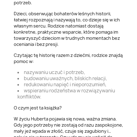
potrzeb.
Dzieci, obserwując bohaterów leśnych historii,
łatwiej rozpoznają i nazywają to, co dzieje się w ich
własnym sercu. Rodzice natomiast dostają
konkretne, praktyczne wsparcie, które pomaga im
towarzyszyć dzieciom w trudnych momentach bez
oceniania i bez presji.
Czytając tę historię razem z dziećmi, rodzice znajdą
pomoc w:
nazywaniu uczuć i potrzeb,
budowaniu uważnych, bliskich relacji,
redukowaniu napięć i nieporozumień,
wspieraniu rodzeństwa w rozwiązywaniu
konfliktów.
O czym jest ta książka?
W życiu Huberta pojawia się nowa, ważna zmiana.
Gdy jego potrzeby nie zostają od razu zaspokojone,
mały jeż wpada w złość, czuje się zagubiony i…