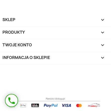
SKLEP

PRODUKTY

TWOJE KONTO

INFORMACJA O SKLEPIE
keyboard_arrow_down
Masz pytanie?
phone
Oddzwonimy!