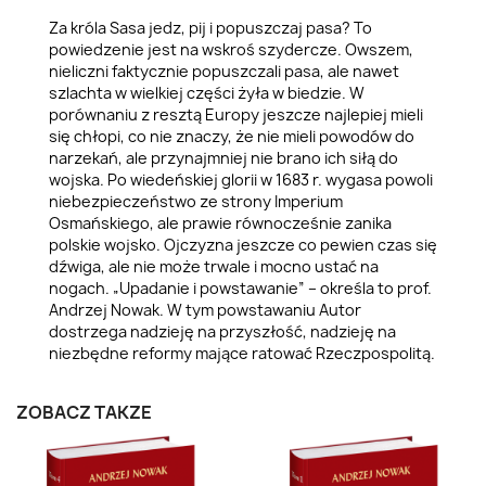
Za króla Sasa jedz, pij i popuszczaj pasa? To
powiedzenie jest na wskroś szydercze. Owszem,
nieliczni faktycznie popuszczali pasa, ale nawet
szlachta w wielkiej części żyła w biedzie. W
porównaniu z resztą Europy jeszcze najlepiej mieli
się chłopi, co nie znaczy, że nie mieli powodów do
narzekań, ale przynajmniej nie brano ich siłą do
wojska. Po wiedeńskiej glorii w 1683 r. wygasa powoli
niebezpieczeństwo ze strony Imperium
Osmańskiego, ale prawie równocześnie zanika
polskie wojsko. Ojczyzna jeszcze co pewien czas się
dźwiga, ale nie może trwale i mocno ustać na
nogach. „Upadanie i powstawanie” – określa to prof.
Andrzej Nowak. W tym powstawaniu Autor
dostrzega nadzieję na przyszłość, nadzieję na
niezbędne reformy mające ratować Rzeczpospolitą.
ZOBACZ TAKŻE