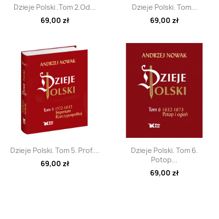
Szybki podgląd
Szybki podgląd


Dzieje Polski .Tom 2.Od...
Dzieje Polski. Tom...
69,00 zł
69,00 zł
Szybki podgląd
Szybki podgląd


Dzieje Polski. Tom 5. Prof....
Dzieje Polski. Tom 6.
Potop...
69,00 zł
69,00 zł