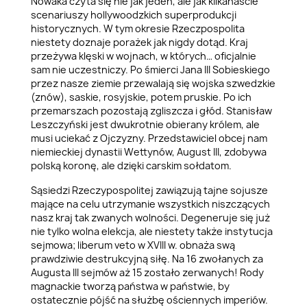
Nowaka czyta się nie jak jeden, ale jak kilkanaście
scenariuszy hollywoodzkich superprodukcji
historycznych. W tym okresie Rzeczpospolita
niestety doznaje porażek jak nigdy dotąd. Kraj
przeżywa klęski w wojnach, w których… oficjalnie
sam nie uczestniczy. Po śmierci Jana III Sobieskiego
przez nasze ziemie przewalają się wojska szwedzkie
(znów), saskie, rosyjskie, potem pruskie. Po ich
przemarszach pozostają zgliszcza i głód. Stanisław
Leszczyński jest dwukrotnie obierany królem, ale
musi uciekać z Ojczyzny. Przedstawiciel obcej nam
niemieckiej dynastii Wettynów, August III, zdobywa
polską koronę, ale dzięki carskim sołdatom.
Sąsiedzi Rzeczypospolitej zawiązują tajne sojusze
mające na celu utrzymanie wszystkich niszczących
nasz kraj tak zwanych wolności. Degeneruje się już
nie tylko wolna elekcja, ale niestety także instytucja
sejmowa; liberum veto w XVIII w. obnaża swą
prawdziwie destrukcyjną siłę. Na 16 zwołanych za
Augusta III sejmów aż 15 zostało zerwanych! Rody
magnackie tworzą państwa w państwie, by
ostatecznie pójść na służbę ościennych imperiów.