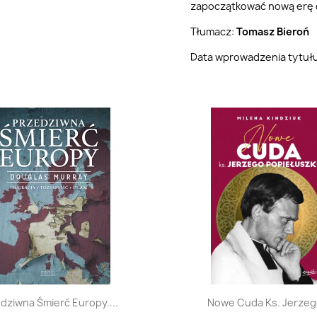
zapoczątkować nową erę 
Tłumacz:
Tomasz Bieroń
Data wprowadzenia tytuł
Szybki podgląd
Szybki podglą


dziwna Śmierć Europy....
Nowe Cuda Ks. Jerzego