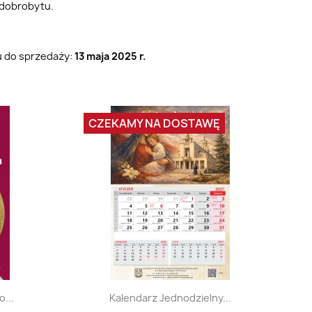
dobrobytu.
u do sprzedaży:
13 maja 2025 r.
CZEKAMY NA DOSTAWĘ
d
Szybki podgląd

...
Kalendarz Jednodzielny...