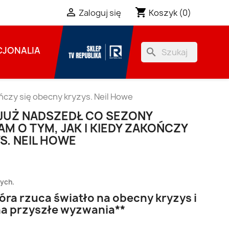
shopping_cart

Koszyk
(0)
Zaloguj się
JONALIA
search
ończy się obecny kryzys. Neil Howe
JUŻ NADSZEDŁ CO SEZONY
AM O TYM, JAK I KIEDY ZAKOŃCZY
S. NEIL HOWE
zych.
tóra rzuca światło na obecny kryzys i
na przyszłe wyzwania**