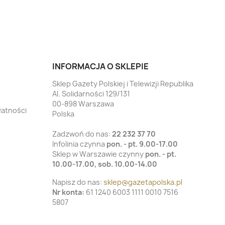
INFORMACJA O SKLEPIE
Sklep Gazety Polskiej i Telewizji Republika
Al. Solidarności 129/131
00-898 Warszawa
łatności
Polska
Zadzwoń do nas:
22 232 37 70
Infolinia czynna
pon. - pt. 9.00-17.00
Sklep w Warszawie czynny
pon. - pt.
10.00-17.00, sob. 10.00-14.00
Napisz do nas:
sklep@gazetapolska.pl
Nr konta:
61 1240 6003 1111 0010 7516
5807