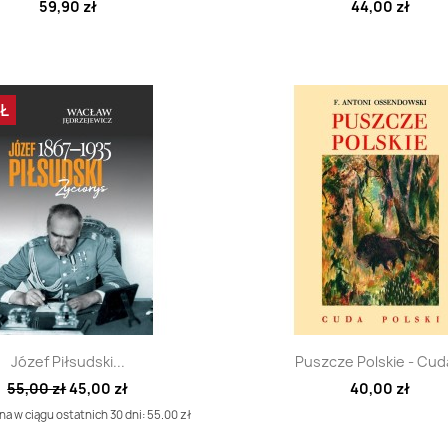
59,90 zł
44,00 zł
ZŁ
Szybki podgląd
Szybki podglą


Józef Piłsudski...
Puszcze Polskie - Cuda
55,00 zł
45,00 zł
40,00 zł
a w ciągu ostatnich 30 dni: 55.00 zł