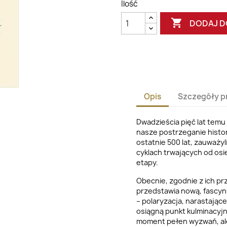
Ilość

DODAJ D
Opis
Szczegóły p
Dwadzieścia pięć lat temu 
nasze postrzeganie histor
ostatnie 500 lat, zauważy
cyklach trwających od osi
etapy.
Obecnie, zgodnie z ich pr
przedstawia nową, fascy
– polaryzacja, narastając
osiągną punkt kulminacyjn
moment pełen wyzwań, al