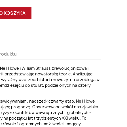
O KOSZYKA
roduktu
Neil Howe i William Strauss zrewolucjonizowali
ii, przedstawiając nowatorską teorię. Analizując
li wyraźny wzorzec: historia nowożytna przebiega w
emdziesięciu do stu lat, podzielonych na cztery
zewidywaniami, nadszedł czwarty etap. Neil Howe
nującą prognozę. Obserwowane wokół nas zjawiska
e ryzyko konfliktów wewnętrznych i globalnych –
y na początku lat trzydziestych XXI wieku. To
e również ogromnych możliwości, mogący