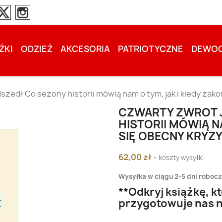
ŻKI
ODZIEŻ
AKCESORIA
PATRIOTYCZNE
DEWOC
zedł Co sezony historii mówią nam o tym, jak i kiedy zak
CZWARTY ZWROT 
HISTORII MÓWIĄ N
SIĘ OBECNY KRYZY
62,00 zł
+ koszty wysyłki
Wysyłka w ciągu 2-5 dni roboc
**Odkryj książkę, k
przygotowuje nas 