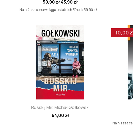
59,90 zł
43,90 zł
Najniższa cena w ciągu ostatnich 30 dni: 59.90 zł
-10,00 
Szybki podgląd

Russkij Mir. Michał Gołkowski
64,00 zł
Najniższa cen