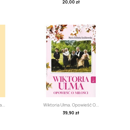
20,00 zł
d
Szybki podgląd

...
Wiktoria Ulma. Opowieść O...
39,90 zł