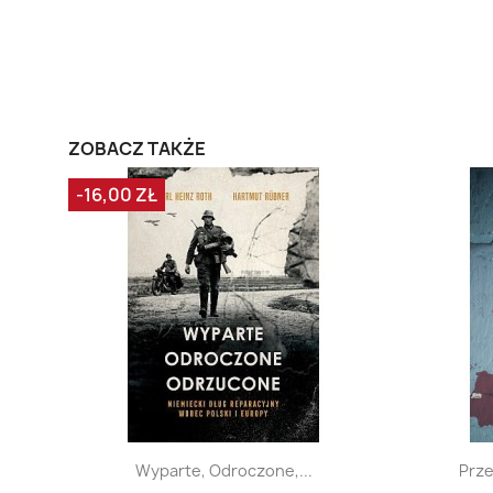
ZOBACZ TAKŻE
-16,00 ZŁ
Szybki podgląd

Wyparte, Odroczone,...
Prze