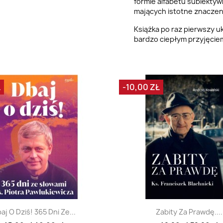
formie alfabetu subiektyw
mających istotne znaczen
Książka po raz pierwszy uk
bardzo ciepłym przyjęciem
Ł
-10,00 ZŁ
Szybki podgląd
Szybki podglą


aj O Dziś! 365 Dni Ze...
Zabity Za Prawdę....