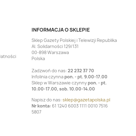
INFORMACJA O SKLEPIE
Sklep Gazety Polskiej i Telewizji Republika
Al. Solidarności 129/131
00-898 Warszawa
łatności
Polska
Zadzwoń do nas:
22 232 37 70
Infolinia czynna
pon. - pt. 9.00-17.00
Sklep w Warszawie czynny
pon. - pt.
10.00-17.00, sob. 10.00-14.00
Napisz do nas:
sklep@gazetapolska.pl
Nr konta:
61 1240 6003 1111 0010 7516
5807