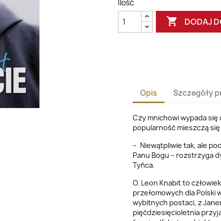
Ilość

DODAJ D
Opis
Szczegóły p
Czy mnichowi wypada się 
popularność mieszczą si
– Niewątpliwie tak, ale pod
Panu Bogu – rozstrzyga dy
Tyńca.
O. Leon Knabit to człowie
przełomowych dla Polski w
wybitnych postaci, z Jane
pięćdziesięcioletnia przyj