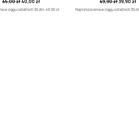
45,00 zł
40,00 zł
49,90 zł
39,90 zł
a w ciągu ostatnich 30 dni: 49.90 zł
Najniższa cena w ciągu ostatnich 30 dn