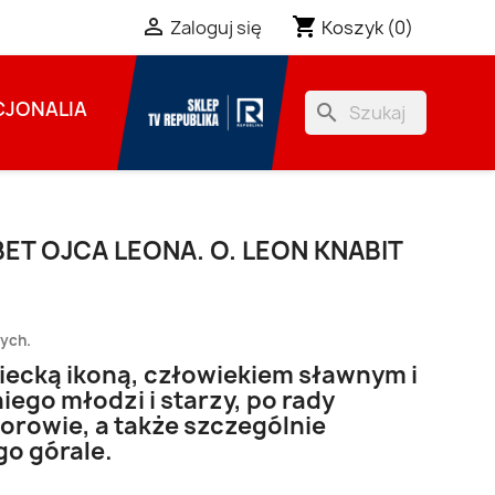
shopping_cart

Koszyk
(0)
Zaloguj się
JONALIA
search
BET OJCA LEONA. O. LEON KNABIT
zych.
niecką ikoną, człowiekiem sławnym i
iego młodzi i starzy, po rady
orowie, a także szczególnie
go górale.