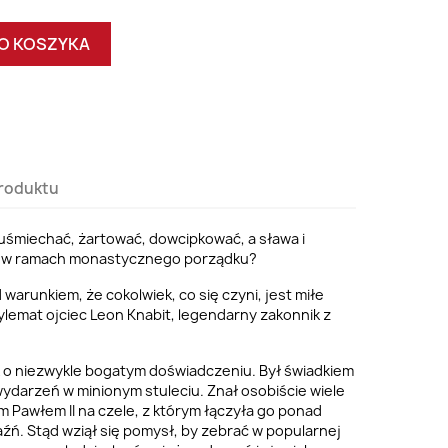
O KOSZYKA
roduktu
uśmiechać, żartować, dowcipkować, a sława i
ę w ramach monastycznego porządku?
 warunkiem, że cokolwiek, co się czyni, jest miłe
lemat ojciec Leon Knabit, legendarny zakonnik z
k o niezwykle bogatym doświadczeniu. Był świadkiem
ydarzeń w minionym stuleciu. Znał osobiście wiele
m Pawłem II na czele, z którym łączyła go ponad
aźń. Stąd wziął się pomysł, by zebrać w popularnej