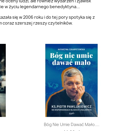
ne oceny ludzi, ale również wydarzeń i zjawisk
ie w życiu legendarnego benedyktyna...
azała się w 2006 roku i do tej pory spotyka się z
 coraz szerszej rzeszy czytelników.
d
Szybki podgląd

Bóg Nie Umie Dawać Mało....