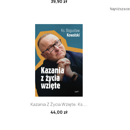
39,90 zł
Najniższa cen
Szybki podgląd

Kazania Z Życia Wzięte. Ks....
44,00 zł