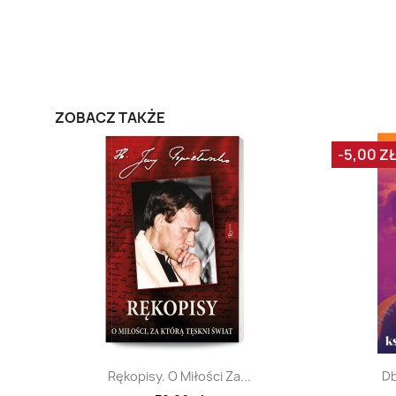
ZOBACZ TAKŻE
-5,00 Z
Szybki podgląd

Rękopisy. O Miłości Za...
Db