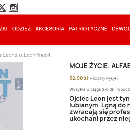
ŻKI
ODZIEŻ
AKCESORIA
PATRIOTYCZNE
DEWOC
ca Leona. o. Leon Knabit
MOJE ŻYCIE. ALFA
32,00 zł
+ koszty wysyłki
Wysyłka w ciągu 2-5 dni roboc
Ojciec Leon jest ty
lubianym. Lgną do n
zwracają się profes
ukochani przez nie