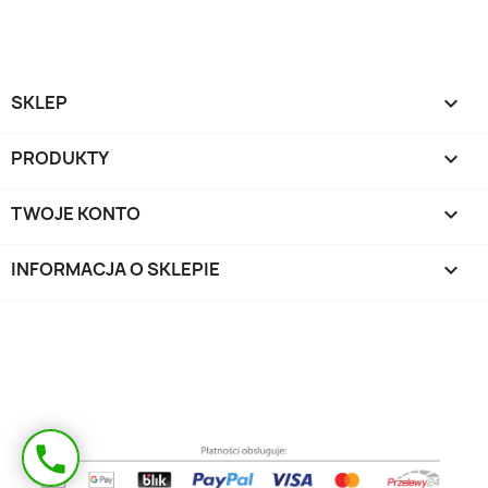
SKLEP

PRODUKTY

TWOJE KONTO

INFORMACJA O SKLEPIE
keyboard_arrow_down
Masz pytanie?
phone
Oddzwonimy!