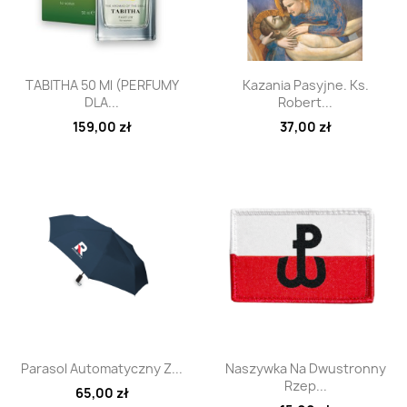
Szybki podgląd
Szybki podgląd


TABITHA 50 Ml (PERFUMY
Kazania Pasyjne. Ks.
DLA...
Robert...
159,00 zł
37,00 zł
Szybki podgląd
Szybki podgląd


Parasol Automatyczny Z...
Naszywka Na Dwustronny
Rzep...
65,00 zł