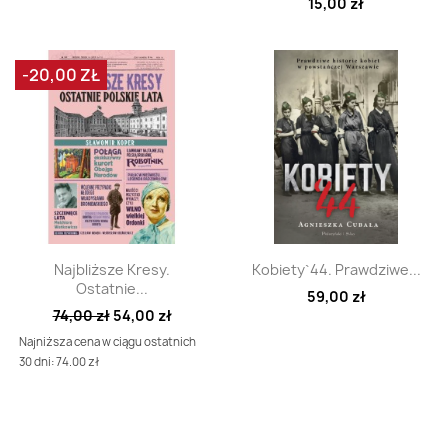
15,00 zł
-20,00 ZŁ
Szybki podgląd
Szybki podgląd


Najbliższe Kresy.
Kobiety`44. Prawdziwe...
Ostatnie...
59,00 zł
74,00 zł
54,00 zł
Najniższa cena w ciągu ostatnich
30 dni: 74.00 zł