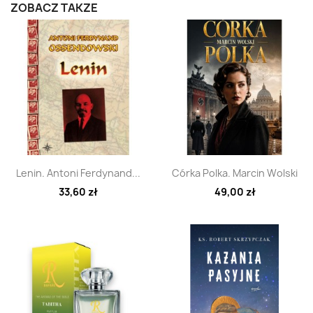
ZOBACZ TAKŻE
Szybki podgląd
Szybki podgląd


Lenin. Antoni Ferdynand...
Córka Polka. Marcin Wolski
33,60 zł
49,00 zł