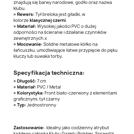
znajdują się barwy narodowe, godło oraz nazwa
klubu.
» Rewers:
Tył breloka jest gładki, w
kolorze
klasycznej czerni
.
» Materiał:
Wysokiej jakości PVC o dużej
odporności na ścieranie i działanie czynników
zewnętrznych.x
» Mocowanie:
Solidne metalowe kółko na
łańcuszku, umożliwiające łatwe przypięcie do pęku
kluczy lub suwaka torby.
Specyfikacja techniczna:
» Długość:
7 cm
» Materiał:
PVC / Metal
» Kolorystyka:
Front biało-czerwony z elementami
graficznymi, tył czarny
» Typ:
Jednostronny
Zastosowanie:
Idealny jako codzienny atrybut
każdego członka Klubu Gazety Polskiej. Sprawdzi