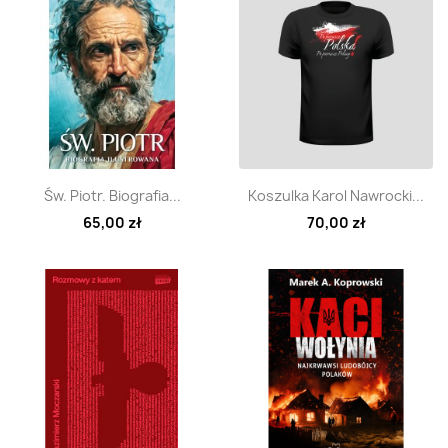
Szybki podgląd
Szybki podgląd


Św. Piotr. Biografia...
Koszulka Karol Nawrocki...
65,00 zł
70,00 zł