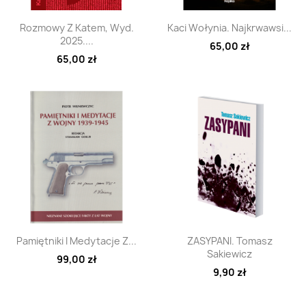
Szybki podgląd
Szybki podgląd


Rozmowy Z Katem, Wyd.
Kaci Wołynia. Najkrwawsi...
2025....
65,00 zł
65,00 zł
Szybki podgląd
Szybki podgląd


Pamiętniki I Medytacje Z...
ZASYPANI. Tomasz
Sakiewicz
99,00 zł
9,90 zł