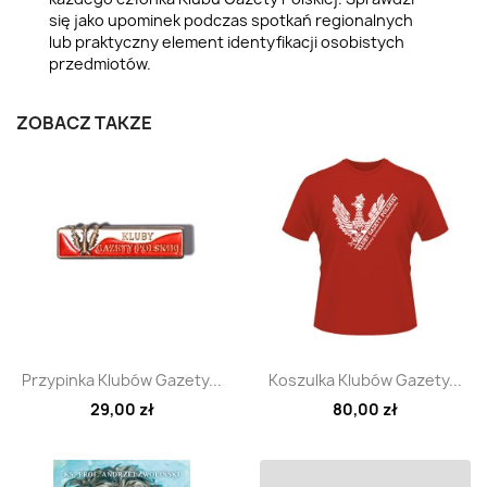
się jako upominek podczas spotkań regionalnych
lub praktyczny element identyfikacji osobistych
przedmiotów.
ZOBACZ TAKŻE
Szybki podgląd
Szybki podgląd


Przypinka Klubów Gazety...
Koszulka Klubów Gazety...
29,00 zł
80,00 zł